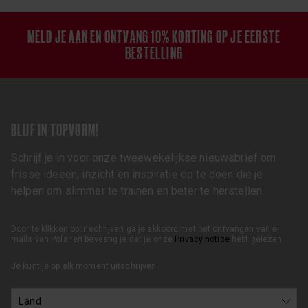
MELD JE AAN EN ONTVANG 10% KORTING OP JE EERSTE
BESTELLING
BLIJF IN TOPVORM!
Schrijf je in voor onze tweewekelijkse nieuwsbrief om
frisse ideeën, inzicht en inspiratie op te doen die je
helpen om slimmer te trainen en beter te herstellen.
Door te klikken op Inschrijven ga je akkoord met het ontvangen van e-
mails van Polar en bevestig je dat je onze
Privacy notice
hebt gelezen.
Je kunt je op elk moment uitschrijven.