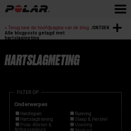
Polar.com
Polar Flow
Hartslagtraining
Hardlopen
ONTDEK
« Terug naar de hoofdpagina van de blog
Slaap & Herstel
Polar Nieuws
Alle blogposts getagd met
hartslagmeting
Workouts
HARTSLAGMETING
FILTER OP
Onderwerpen
Hardlopen
Running
Hartslagtraining
Slaap & Herstel
Polar Atleten &
Voeding
Ambassadeurs
Workout