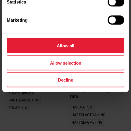
Soorten inhoud
Statistics
olympische
zilver
spelen
Marketing
Alles
Oregon
POLAR H10: ONZE
5 FACTOREN DIE JE
HARTSLAGMETER IN
HARTSLAG
WIS DE SELECTIE
Allow all
EEN NIEUW JASJE
BEÏNVLOEDEN TIJDENS
HET HARDLOPEN
Ontdek de nieuwe
Your heart rate when
designvarianten van de
Allow selection
running will fluctuate
Polar H10 en geef kleur
from day to day due to
aan je trainingen.
external factors. Learn
Decline
more about what factors
HARTSLAGTRAINING
affect your running heart
POLAR NIEUWS
rate.
HARTSLAGMETING
HARDLOPEN
POLAR H10
HARTSLAGTRAINING
HARTSLAGMETING