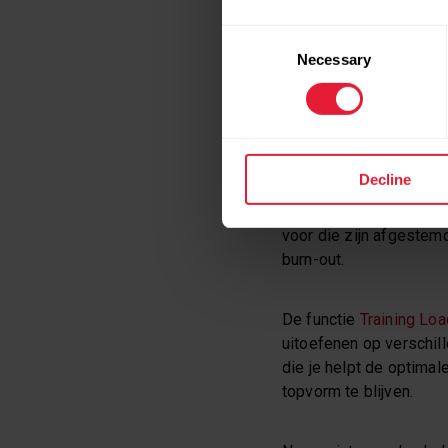
Het gezegde luidt, “
Wor
Consent
slim, herstel slimmer!”
Necessary
Selection
Wat je trainingsdoelen 
optimaliseren en zorgt 
Decline
Met het aanpasbare
Po
om je hardloopprestati
voor die zijn afgestemd
burn-out.
De functie
Training Lo
uitoefenen op verschil
die je helpt de optimal
topvorm te blijven.