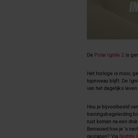
De
Polar Ignite 2
is gem
Het horloge is mooi, g
topniveau blijft. De Ig
van het dagelijks leven.
Hou je bijvoorbeeld va
trainingsbegeleiding b
rust komen na een druk
Benieuwd hoe je ’s nach
geslapen? Via
Nightly