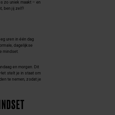
es zo uniek maakt – en
 ben jij zelf!
oeg uren in één dag
normale, dagelijkse
eve mindset.
vandaag en morgen. Dit
et stelt je in staat om
nden te nemen, zodat je
INDSET