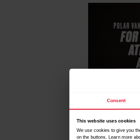
Consent
De
Polar Vantage M2
h
Hij werkt net zo hard al
This website uses cookies
voor een 24/7 levensst
We use cookies to give you the
on the buttons. Learn more ab