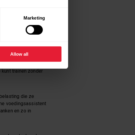
2 geldt eerder: “
Train
Marketing
gsintensiteit te
el.
Allow all
individuele meetwaarden
on-demand workouts
e kunt trainen zonder
 belasting die ze
mme voedingsassistent
tanken en zo in