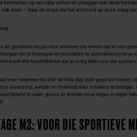
le kenmerken op een rijtje zetten en uitleggen wat deze horlog
 ook doen – maar de enige die het antwoord op deze vraag kent,
weg.
s de geschikte keuze voor iedereen die meent dat er niet gen
ontworpen om je trainingen en prestaties te optimaliseren en je 
 Het biedt alle hulpmiddelen die je nodig hebt voor die sporti
aal voor iedereen die zich de hele dag door goed wil voelen, 
 je levensstijl, welzijn en fitnessdoelen in balans te brengen. H
ersoonlijkheid te uiten, groots te dromen en je dagen in eigen ha
t.
AGE M2: VOOR DIE SPORTIEVE M