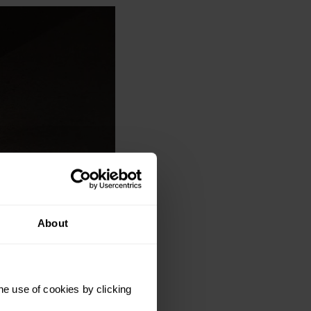
About
 je smartwatchfuncties
doelen te verpletteren.
he use of cookies by clicking