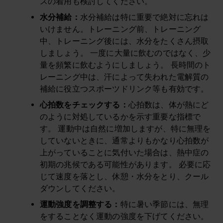
スの着用も検討してください。
水分補給
：
水分補給は特に重要で絶対に忘れは
いけません。トレーニング前、トレーニング
中、トレーニング後には、水分をたくさん摂取
しましょう。 一度に大量に飲むのではなく、少
量を頻繁に飲むようにしましょう。 長時間のト
レーニング中は、汗によって失われた電解質の
補給に役立つスポーツドリンク等も有効です。
心拍数をチェックする
：
心拍数は、体が熱にど
のように対処しているかを示す重要な指標で
す。 運動中は自然に増加しますが、特に無理を
していないときに、通常よりもかなり心拍数が
上がっていることに気付いた場合は、熱中症の
初期の兆候である可能性があります。 必要に応
じて速度を落とし、休憩・水分をとり、クール
ダウンしてください。
運動強度を調整する
：
特に暑い季節には、無理
をすることなく運動の強度を下げてください。