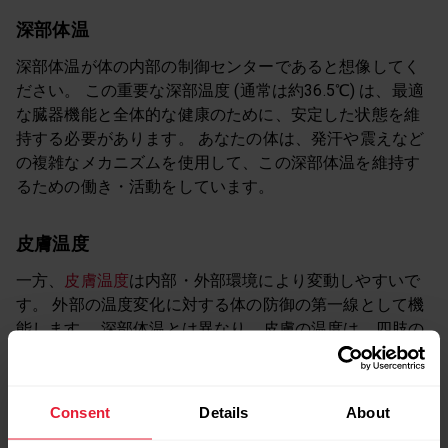
深部体温
深部体温が体の内部の制御センターであると想像してく
ださい。 この重要な深部温度 (通常は約36.5℃) は、最適
な臓器機能と全体的な健康のために、安定した状態を維
持する必要があります。 あなたの体は、発汗や震えなど
の複雑なメカニズムを使用して、この深部体温を維持す
るための働き・活動をしています。
皮膚温度
一方、
皮膚温度
は内部・外部環境により変動しやすいで
す。 外部の温度変化に対する体の防御の第一線として機
能します。 深部体温とは異なり、皮膚の温度は、四肢の
涼しい温度から、活動している筋肉の暖かい温度まで、
大きく変動します。 環境、服装、活動レベルなどの要因
が大きく影響します。
Consent
Details
About