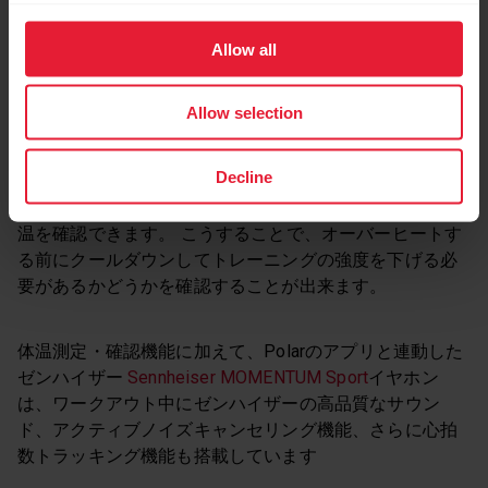
SENNHEISER MOMENTUM SPORT
/
Allow all
POWERED BY POLAR
Allow selection
新しいゼンハイザーのイヤホン
Sennheiser MOMENTUM
Decline
Sport
は
Polar Grit X2 Pro
または
Polar Vantage V3
と一緒
に使用することで、ワークアウト中にリアルタイムで体
温を確認できます。 こうすることで、オーバーヒートす
る前にクールダウンしてトレーニングの強度を下げる必
要があるかどうかを確認することが出来ます。
体温測定・確認機能に加えて、Polarのアプリと連動した
ゼンハイザー
Sennheiser MOMENTUM Sport
イヤホン
は、ワークアウト中にゼンハイザーの高品質なサウン
ド、アクティブノイズキャンセリング機能、さらに心拍
数トラッキング機能も搭載しています