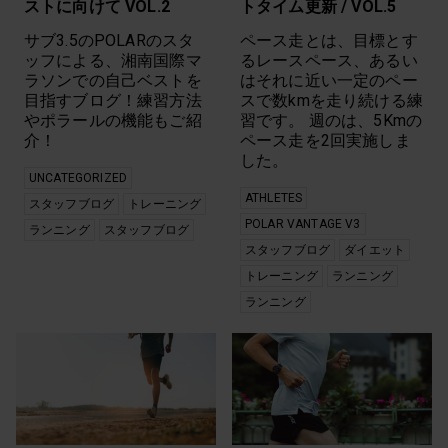
ストに向けて VOL.2
トタイム更新 / VOL.5
サブ3.5のPOLARのスタ
ペース走とは、目標とす
ッフによる、湘南国際マ
るレースペース、あるい
ラソンでの自己ベストを
はそれに近い一定のペー
目指すブログ！練習方法
スで数kmを走り続ける練
やポラールの機能もご紹
習です。 週のは、5Kmの
介！
ペース走を2回実施しま
した。
UNCATEGORIZED
ATHLETES
スタッフブログ
トレーニング
POLAR VANTAGE V3
ランニング
スタッフブログ
スタッフブログ
ダイエット
トレーニング
ランニング
ランニング