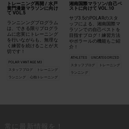
トレーニング再開 / 水戸
湘南国際マラソン/自己ベ
黄門漫遊マラソンに向け
ストに向けて VOL.10
て VOL.5
サブ3.5のPOLARのスタ
ランニンングプログラム
ッフによる、湘南国際マ
は、できる限りプログラ
ラソンでの自己ベストを
ムに忠実にトレーニング
目指すブログ！練習方法
を行いながらも、無理な
やポラールの機能もご紹
く練習を続けることが大
介！
切です！
ATHLETES
UNCATEGORIZED
POLAR VANTAGE M3
スタッフブログ
トレーニング
スタッフブログ
トレーニング
ランニング
ランニング
心拍トレーニング
常に最新情報を！