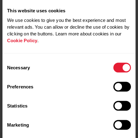
皮膚温度はどのように深部体温に影響するか？
This website uses cookies
興味深いことに、皮膚温度は深部体温の調節に重要な役
We use cookies to give you the best experience and most
割を果たします。 運動をしたり、暑い環境にあると、皮
relevant ads. You can allow or decline the use of cookies by
膚表面近くの血管が拡張します。 この反応により、皮膚
clicking on the buttons. Learn more about cookies in our
への血流が増加し、発汗によって熱が逃げやすくなりま
Cookie Policy
.
す。 逆に、寒い環境では血管が収縮し、血流を皮膚表面
から遠ざけ、熱放出を最小限に抑えます。
Consent
Necessary
なぜこの２つの体温の違いが重要なのか？
Selection
皮膚温は体調が変化に気づくために役立つ指標ですが、
Preferences
深部体温を測定することと同じではありません。 例えば
運動中に深部体温は上昇していても、血流の増加により
皮膚温度が低く感じることがあります。 そのため、心拍
Statistics
数をモニタリングすることで、より正確に熱中症の初期
兆候を知ることができます。
Marketing