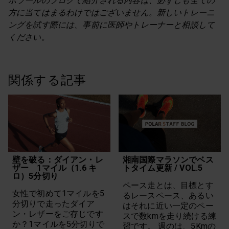
ポラールのブログで紹介される内容は、必ずしも全ての
方に当てはまるわけではございません。新しいトレーニ
ングを試す際には、事前に医師やトレーナーと相談して
ください。
関係する記事
壁を破る：ダイアン・レ
湘南国際マラソンでベス
ザー 1マイル（1.6 キ
トタイム更新 / VOL.5
ロ）5分切り
ペース走とは、目標とす
女性で初めて1マイルを5
るレースペース、あるい
分切りで走ったダイア
はそれに近い一定のペー
ン・レザーをご存じです
スで数kmを走り続ける練
か？1マイルを5分切りで
習です。 週のは、5Kmの