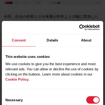
今回、自分の作戦ミスや体重が昨年より大幅に増加した
ことにより、ランニングインデックスの予測タイムには
程遠い残念な結果となってしまいました。
Consent
Details
About
ただ、7か月間継続してきたPolarランニングプログラム
のトレーニング関しては、インターバル走やLSD等タイ
ムの向上に不可欠な内容がしっかり盛り込まれています
This website uses cookies
ので、特にサブ4～サブ3.5を目指している方におすすめ
We use cookies to give you the best experience and most
できると思います。
relevant ads. You can allow or decline the use of cookies by
clicking on the buttons. Learn more about cookies in our
実際、私が初めてサブ4を達成したときは、このランニン
Cookie Policy
.
グプログラムによってベストタイムの4時間18分から3時
間48分へ大幅に更新することができました。
Consent
Necessary
Selection