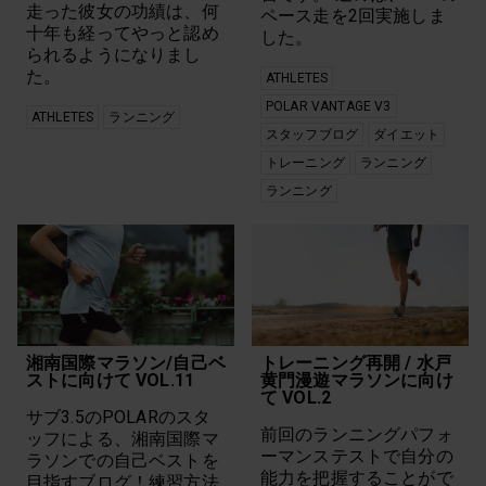
走った彼女の功績は、何
ペース走を2回実施しま
十年も経ってやっと認め
した。
られるようになりまし
た。
ATHLETES
POLAR VANTAGE V3
ATHLETES
ランニング
スタッフブログ
ダイエット
トレーニング
ランニング
ランニング
湘南国際マラソン/自己ベ
トレーニング再開 / 水戸
ストに向けて VOL.11
黄門漫遊マラソンに向け
て VOL.2
サブ3.5のPOLARのスタ
前回のランニングパフォ
ッフによる、湘南国際マ
ーマンステストで自分の
ラソンでの自己ベストを
能力を把握することがで
目指すブログ！練習方法