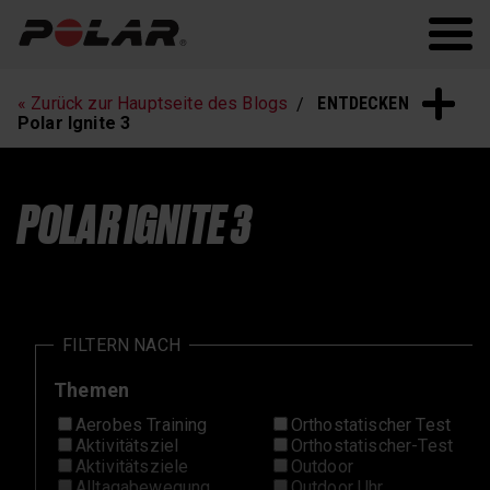
Polar.com
Polar Flow
Fitness
Laufen
ENTDECKEN
« Zurück zur Hauptseite des Blogs
Schlaf und Erholung
Polar Ignite 3
POLAR IGNITE 3
FILTERN NACH
Themen
Aerobes Training
Orthostatischer Test
Aktivitätsziel
Orthostatischer-Test
Aktivitätsziele
Outdoor
Alltagabewegung
Outdoor Uhr