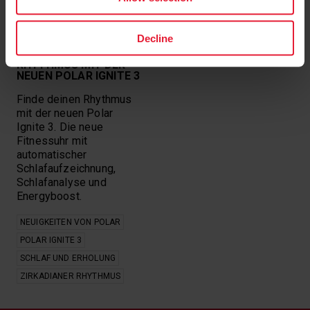
optischer Sensor
AUSWAHL ENTFERNEN
Decline
FINDE DEINEN
RHYTHMUS MIT DER
NEUEN POLAR IGNITE 3
Finde deinen Rhythmus
mit der neuen Polar
Ignite 3. Die neue
Fitnessuhr mit
automatischer
Schlafaufzeichnung,
Schlafanalyse und
Energyboost.
NEUIGKEITEN VON POLAR
POLAR IGNITE 3
SCHLAF UND ERHOLUNG
ZIRKADIANER RHYTHMUS