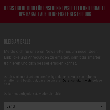
REGISTRIERE DICH FÜR UNSEREN NEWSLETTER UND ERHALTE
10% RABATT AUF DEINE ERSTE BESTELLUNG
BLEIB AM BALL!
Melde dich für unseren Newsletter an, um neue Ideen,
Einblicke und Anregungen zu erhalten, damit du smarter
trainieren und dich besser erholen kannst.
Durch Klicken auf „Abonnieren“ willigst du ein, E-Mails von Polar zu
erhalten, und bestätigst, dass du unseren
Datenschutzhinweis
gelesen
hast.
Du kannst dich jederzeit wieder abmelden.