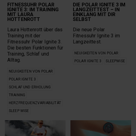
Polar Trailrunning
zuhause
FITNESSUHR POLAR
DIE POLAR IGNITE 3 IM
Polar Unite
Fitnessübungen für
IGNITE 3: IM TRAINING
LANGZEITTEST – IN
jedes Level
Pulsmessung
MIT LAURA
EINKLANG MIT DIR
HOTTENROTT
Fitnessuhr
SELBST
Pulssensor
FitSpark
Pulsuhr
Laura Hottenrott über das
Die neue Polar
Flexibilität
Race Pace-Funktion
Training mit der
Fitnessuhr Ignite 3 im
FTP-Test
Rad-Leistungstest
Fitnessuhr Polar Ignite 3.
Langzeittest.
Funktionen Vantage
Regeneration
V2
Die besten Funktionen für
Routenführung mit
Ganzkörpertraining
Komoot
Training, Schlaf und
NEUIGKEITEN VON POLAR
GPS-Multisportuhr
Ruheherzfrequenz
Alltag.
POLAR IGNITE 3
SLEEPWISE
GPS-Pulsuhr
Ruhelpuls
GPS-Sportuhr
Ruhepuls
NEUIGKEITEN VON POLAR
Grundlagenausdauer
Running Power
POLAR IGNITE 3
Gut Einschlafen
Sauerstoffsättigung
Hamstring Sweep
Schlaf und Erholung
SCHLAF UND ERHOLUNG
Herzfrequenz
Schlafanalyse
TRAINING
Herzfrequenz-
Schlafgewohnheiten
HERZFREQUENZVARIABILITÄT
Messung
Schlafphasen
Herzfrequenz-
Schlank durch die
SLEEP WISE
Sensor
Weihnachtszeit
Herzfrequenz-Zonen
Schmerzen im
Rücken
Herzfrequenzvariabilität
schneller Laufen