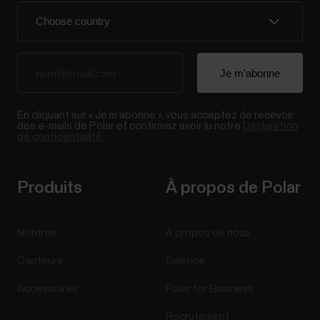
En cliquant sur « Je m'abonne », vous acceptez de recevoir
des e-mails de Polar et confirmez avoir lu notre
Déclaration
de confidentialité.
Produits
À propos de Polar
Montres
À propos de nous
Capteurs
Science
Accessoires
Polar for Business
Recrutement