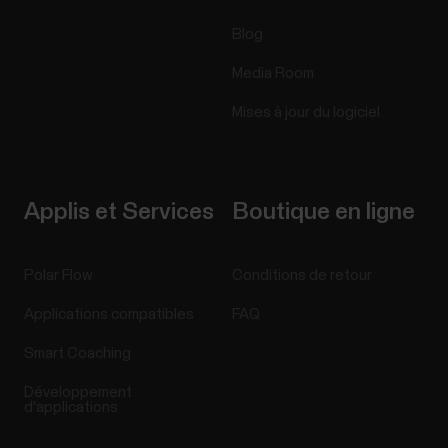
Blog
Media Room
Mises à jour du logiciel
Applis et Services
Boutique en ligne
Polar Flow
Conditions de retour
Applications compatibles
FAQ
Smart Coaching
Développement
d'applications