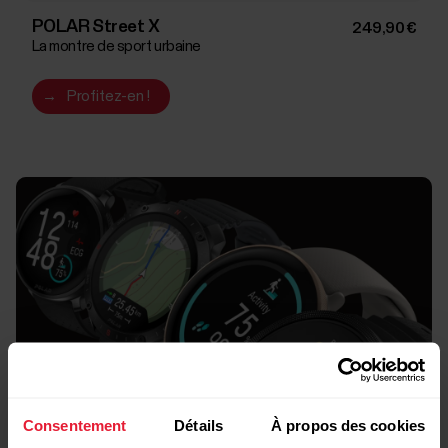
POLAR Street X
249,90 €
La montre de sport urbaine
→
Profitez-en !
Consentement
Détails
À propos des cookies