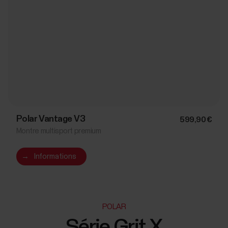
Polar Vantage V3
599,90 €
Montre multisport premium
→
Informations
POLAR
Série Grit X