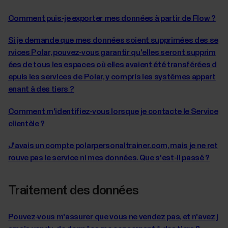
Comment puis-je exporter mes données à partir de Flow ?
Si je demande que mes données soient supprimées des se
rvices Polar, pouvez-vous garantir qu'elles seront supprim
ées de tous les espaces où elles avaient été transférées d
epuis les services de Polar, y compris les systèmes appart
enant à des tiers ?
Comment m'identifiez-vous lorsque je contacte le Service
clientèle ?
J'avais un compte polarpersonaltrainer.com, mais je ne ret
rouve pas le service ni mes données. Que s'est-il passé ?
Traitement des données
Pouvez-vous m'assurer que vous ne vendez pas, et n'avez j