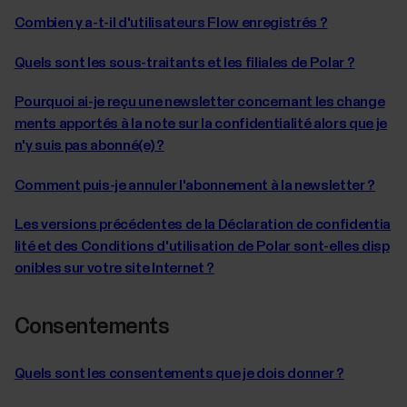
Combien y a-t-il d'utilisateurs Flow enregistrés ?
Quels sont les sous-traitants et les filiales de Polar ?
Pourquoi ai-je reçu une newsletter concernant les change
ments apportés à la note sur la confidentialité alors que je
n'y suis pas abonné(e) ?
Comment puis-je annuler l'abonnement à la newsletter ?
Les versions précédentes de la Déclaration de confidentia
lité et des Conditions d'utilisation de Polar sont-elles disp
onibles sur votre site Internet ?
Consentements
Quels sont les consentements que je dois donner ?