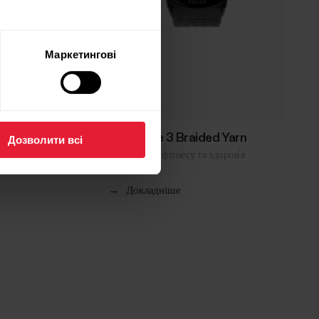
Маркетингові
Polar Ignite 3 Braided Yarn
Дозволити всі
Годинник для фітнесу та здоров’я
→
Докладніше