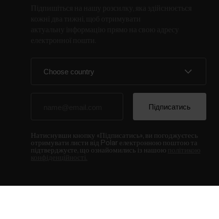
Підпишіться на нашу розсилку, яка здійснюється
кожні два тижні, щоб отримувати
актуальну інформацію прямо на свою адресу
електронної пошти.
Натиснувши кнопку «Підписатись», ви погоджуєтесь
отримувати листи від Polar електронною поштою та
підтверджуєте, що ознайомились із нашою
політикою
конфіденційності.