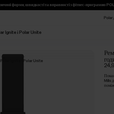
ичної форми, швидкості та вправності з фітнес-програмою PO
Polar 
r Ignite і Polar Unite
Рем
год
Polar Ignite і Polar Unite
24,
Покаж
Mills 
поміж