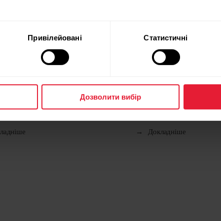
Привілейовані
Статистичні
gnite 3 Titanium
Polar Unite
Дозволити вибір
для фітнесу та здоров’я
Фітнес-трекер
ладніше
→
Докладніше