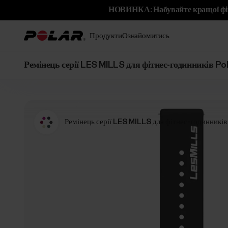
НОВИНКА: Набувайте кращої фіз
Продукти
Ознайомитись
Ремінець серії LES MILLS для фітнес-годинників Pola
Ремінець серії LES MILLS для фітнес-годинників 