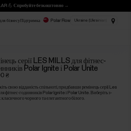
LAR 💪 Спробуйте безкоштовно →
для бізнесу
Підтримка
Polar Flow
інець серії LES MILLS для фітнес-
инників Polar Ignite і Polar Unite
90 ₴
іть свою відданість спільноті, придбавши ремінець серії Les
для фітнес-годинників Polar Ignite і Polar Unite. Виберіть з-
 класичного чорного та елегантного білого.