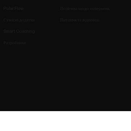
Polar Flow
Політика щодо повернень
Сумісні додатки
Питання та відповіді
Smart Coaching
Розробники