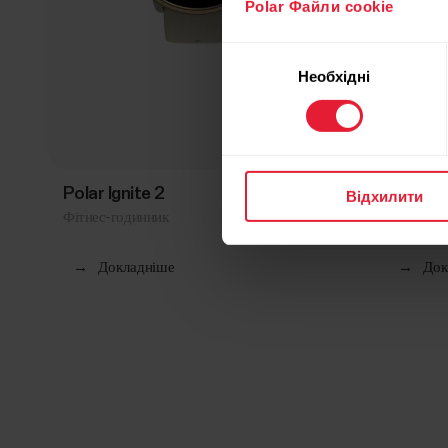
Polar Файли cookie
Вибір
Необхідні
згоди
Polar Ignite 2
Polar I
Відхилити
Фітнес-годинник
Годинник 
→
Докладніше
→
Док