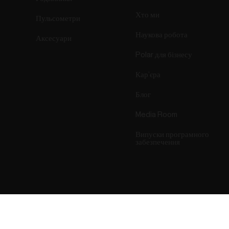
Хто ми
Пульсометри
Наукова робота
Аксесуари
Polar для бізнесу
Кар’єра
Блог
Media Room
Випуски програмного
забезпечення
Success! ##