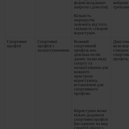
формі координат
вибране 
широти і довготи).
тренува
Кількість
маршрутів
залежить від того,
скільки їх створив
користувач.
Спортивні
Спортивні
Кожний
Дані ге
профілі
профілі з
спортивний
коли ко
налаштуваннями
профіль має
створює
декілька полів
спортив
даних: назва виду
профіль
спорту та
налаштування для
кожного
пристрою
користувача,
встановлені для
спортивного
профілю.
Користувач може
вільно додавати
спортивні профілі
(по одному на вид
спорту), проте з