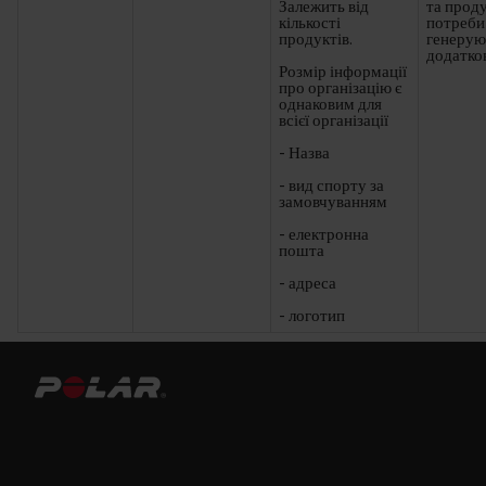
Залежить від
та проду
кількості
потреби
продуктів.
генерую
додатков
Розмір інформації
про організацію є
однаковим для
всієї організації
- Назва
- вид спорту за
замовчуванням
- електронна
пошта
- адреса
- логотип