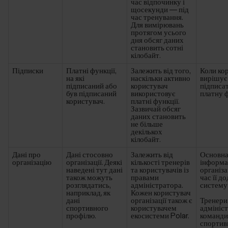
час відпочинку і
щосекунди — під
час тренування.
Для вимірювань
протягом усього
дня обсяг даних
становить сотні
кілобайт.
Підписки
Платні функції,
Залежить від того,
Коли ко
на які
наскільки активно
вирішує
підписаний або
користувач
підписа
був підписаний
використовує
платну 
користувач.
платні функції.
Зазвичай обсяг
даних становить
не більше
декількох
кілобайт.
Дані про
Дані стосовно
Залежить від
Основн
організацію
організації. Деякі
кількості тренерів
інформа
наведені тут дані
та користувачів із
організа
також можуть
правами
час її д
розглядатись,
адміністратора.
систему
наприклад, як
Кожен користувач
дані
організації також є
Тренери
спортивного
користувачем
адмініс
профілю.
екосистеми Polar.
команди
спортив