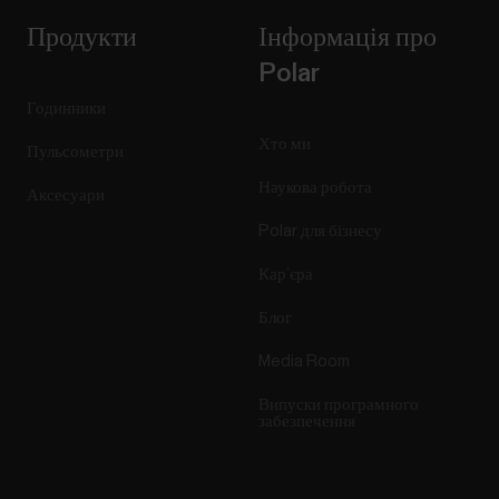
Продукти
Інформація про
Polar
Годинники
Хто ми
Пульсометри
Наукова робота
Аксесуари
Polar для бізнесу
Кар’єра
Блог
Media Room
Випуски програмного
забезпечення