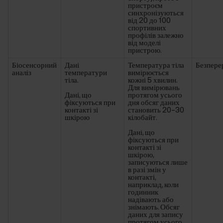
пристроєм
синхронізуються
від 20 до 100
спортивних
профілів залежно
від моделі
пристрою.
Біосенсорний
Дані
Температура тіла
Безпере
аналіз
температури
вимірюється
тіла.
кожні 5 хвилин.
Для вимірювань
Дані, що
протягом усього
фіксуються при
дня обсяг даних
контакті зі
становить 20–30
шкірою
кілобайт.
Дані, що
фіксуються при
контакті зі
шкірою,
записуються лише
в разі змін у
контакті,
наприклад, коли
годинник
надівають або
знімають. Обсяг
даних для запису
протягом усього