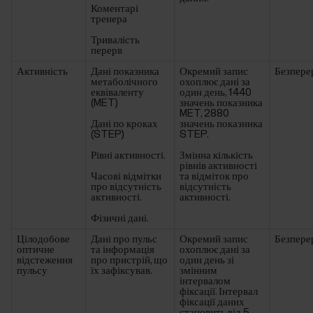
Коментарі
тренера
Тривалість
перерв
Активність
Дані показника
Окремий запис
Безпере
метаболічного
охоплює дані за
еквіваленту
один день, 1440
(MET)
значень показника
MET, 2880
Дані по кроках
значень показника
(STEP)
STEP.
Рівні активності.
Змінна кількість
рівнів активності
Часові відмітки
та відміток про
про відсутність
відсутність
активності.
активності.
Фізичні дані.
Цілодобове
Дані про пульс
Окремий запис
Безпере
оптичне
та інформація
охоплює дані за
відстеження
про пристрій, що
один день зі
пульсу
їх зафіксував.
змінним
інтервалом
фіксації. Інтервал
фіксації даних
становить від 5