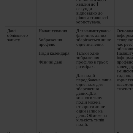
хвилин до 1
секунди
відповідно до
рівня активності
користувача.
Дані
Налаштування
Для налаштувань і
Основн
облікового
фізичних даних
інформа
запису
Зображення
зберігається лише
створює
профілю
одне значення.
час реєс
обліково
Події календаря
Тільки одне
Налашту
зображення
інформа
Фізичні дані
профілю в трьох
профілю 
розмірах.
календа
змінюют
Для подій
тоді, ко
передбачене лише
користу
одне поле для
взаємоді
збереження
екосист
даних. Для
кожного типу
подій можна
створити лише
один запис на
день. Обмежена
кількість типів
подій.