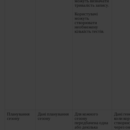
можуть визначати
тривалість запису.
Користувачі
можуть
створювати
необмежену
кількість тестів.
Планування
Дані планування
Для кожного
Дані ге
сезону
сезону
сезону
коли ко
передбачена одна
створює
або декілька
через о