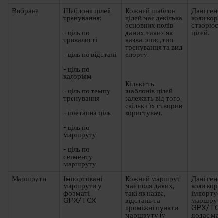
Вибране
Шаблони цілей
Кожний шаблон
Дані ге
тренування:
цілей має декілька
коли ко
основних полів
створює
- ціль по
даних, таких як
цілей.
тривалості
назва, опис, тип
тренування та вид
- ціль по відстані
спорту.
- ціль по
калоріям
Кількість
- ціль по темпу
шаблонів цілей
тренування
залежить від того,
скільки їх створив
- поетапна ціль
користувач.
- ціль по
маршруту
- ціль по
сегменту
маршруту
Маршрути
Імпортовані
Кожний маршрут
Дані ге
маршрути у
має поля даних,
коли ко
форматі
такі як назва,
імпорту
GPX/TCX
відстань та
маршрут
проміжні пункти
GPX/TC
маршруту (у
додає м