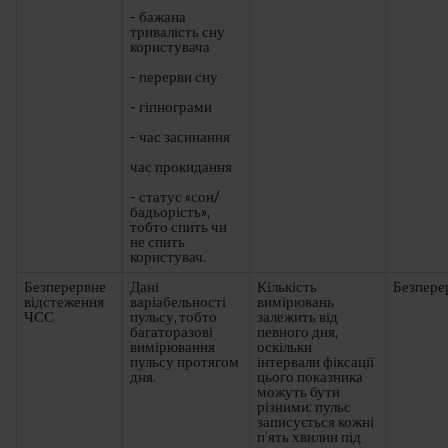
- бажана
тривалість сну
користувача
- перерви сну
- гіпнограми
- час засинання
час прокидання
- статус «сон/
бадьорість»,
тобто спить чи
не спить
користувач.
Безперервне
Дані
Кількість
Безпере
відстеження
варіабельності
вимірювань
ЧСС
пульсу, тобто
залежить від
багаторазові
певного дня,
вимірювання
оскільки
пульсу протягом
інтервали фіксації
дня.
цього показника
можуть бути
різними: пульс
записується кожні
п’ять хвилин під