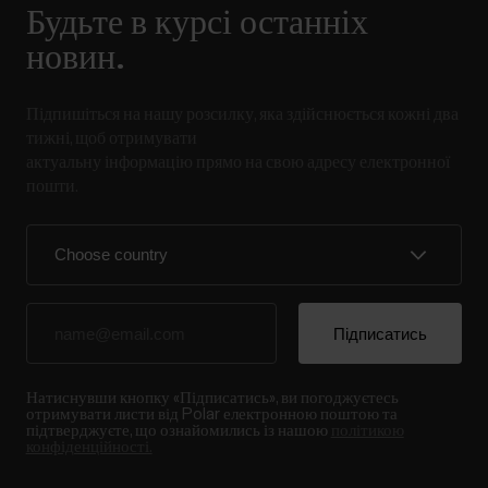
Будьте в курсі останніх
новин.
Підпишіться на нашу розсилку, яка здійснюється кожні два
тижні, щоб отримувати
актуальну інформацію прямо на свою адресу електронної
пошти.
Натиснувши кнопку «Підписатись», ви погоджуєтесь
отримувати листи від Polar електронною поштою та
підтверджуєте, що ознайомились із нашою
політикою
конфіденційності.