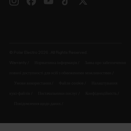
© Polar Electro 2026 . All Rights Reserved.
Warranty
Нормативна інформація
Заява про забезпечення
повної доступності для осіб з обмеженими можливостями
Умови використання
Файли cookie
Налаштування
кукі-файлів
Постачальники послуг
Конфіденційність
Повідомлення щодо даних