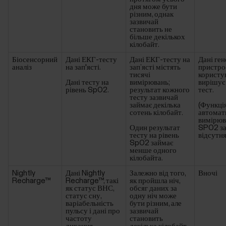
дня може бути
різним, однак
зазвичай
становить не
більше декількох
кілобайт.
Біосенсорний
Дані ЕКГ-тесту
Дані ЕКГ-тесту на
Дані ге
аналіз
на зап'ясті.
зап’ясті містять
пристро
тисячі
користу
Дані тесту на
вимірювань;
вирішує
рівень SpO2.
результат кожного
тест.
тесту зазвичай
займає декілька
(Функці
сотень кілобайт.
автомат
вимірюв
Один результат
SPO2 за
тесту на рівень
відсутня
SpO2 займає
менше одного
кілобайта.
Nightly
Дані Nightly
Залежно від того,
Вночі
Recharge™
Recharge™, такі
як пройшла ніч,
як статус ВНС,
обсяг даних за
статус сну,
одну ніч може
варіабельність
бути різним, але
пульсу і дані про
зазвичай
частоту
становить