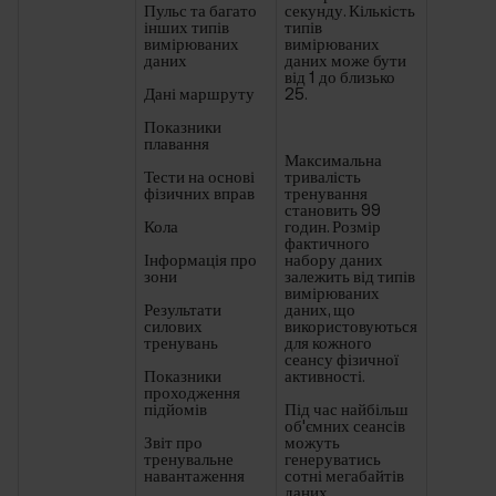
Пульс та багато
секунду. Кількість
інших типів
типів
вимірюваних
вимірюваних
даних
даних може бути
від 1 до близько
Дані маршруту
25.
Показники
плавання
Максимальна
Тести на основі
тривалість
фізичних вправ
тренування
становить 99
Кола
годин. Розмір
фактичного
Інформація про
набору даних
зони
залежить від типів
вимірюваних
Результати
даних, що
силових
використовуються
тренувань
для кожного
сеансу фізичної
Показники
активності.
проходження
підйомів
Під час найбільш
об'ємних сеансів
Звіт про
можуть
тренувальне
генеруватись
навантаження
сотні мегабайтів
даних.