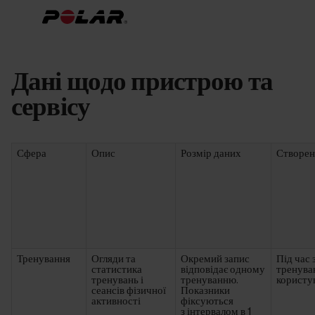
Дані щодо пристрою та
сервісу
Сфера
Опис
Розмір даних
Створен
Тренування
Огляди та
Окремий запис
Під час 
статистика
відповідає одному
тренува
тренувань і
тренуванню.
користу
сеансів фізичної
Показники
активності
фіксуються
з інтервалом в 1