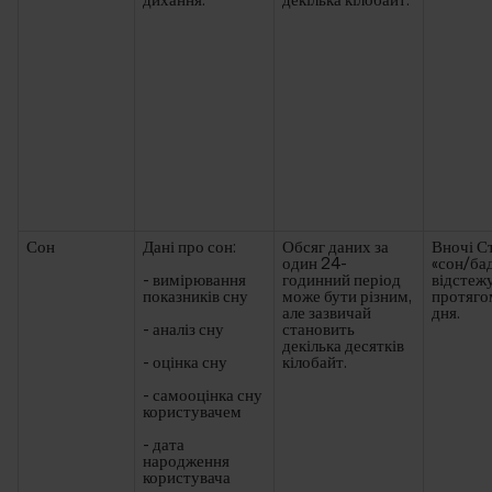
дихання.
декілька кілобайт.
Сон
Дані про сон:
Обсяг даних за
Вночі С
один 24-
«сон/ба
- вимірювання
годинний період
відстеж
показників сну
може бути різним,
протяго
але зазвичай
дня.
- аналіз сну
становить
декілька десятків
- оцінка сну
кілобайт.
- самооцінка сну
користувачем
- дата
народження
користувача