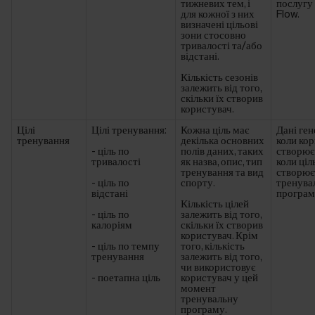
тижневих тем, і
послугу
для кожної з них
Flow.
визначені цільові
зони стосовно
тривалості та/або
відстані.
Кількість сезонів
залежить від того,
скільки їх створив
користувач.
Цілі
Цілі тренування:
Кожна ціль має
Дані ге
тренування
декілька основних
коли ко
- ціль по
полів даних, таких
створює 
тривалості
як назва, опис, тип
коли ціл
тренування та вид
створює
- ціль по
спорту.
тренува
відстані
програм
Кількість цілей
- ціль по
залежить від того,
калоріям
скільки їх створив
користувач. Крім
- ціль по темпу
того, кількість
тренування
залежить від того,
чи використовує
- поетапна ціль
користувач у цей
момент
тренувальну
програму.