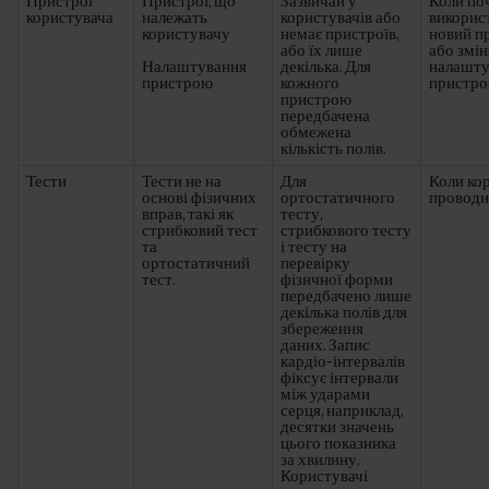
Пристрої
Пристрої, що
Зазвичай у
Коли по
користувача
належать
користувачів або
викорис
користувачу
немає пристроїв,
новий п
або їх лише
або змі
Налаштування
декілька. Для
налашту
пристрою
кожного
пристро
пристрою
передбачена
обмежена
кількість полів.
Тести
Тести не на
Для
Коли ко
основі фізичних
ортостатичного
проводи
вправ, такі як
тесту,
стрибковий тест
стрибкового тесту
та
і тесту на
ортостатичний
перевірку
тест.
фізичної форми
передбачено лише
декілька полів для
збереження
даних. Запис
кардіо-інтервалів
фіксує інтервали
між ударами
серця, наприклад,
десятки значень
цього показника
за хвилину.
Користувачі