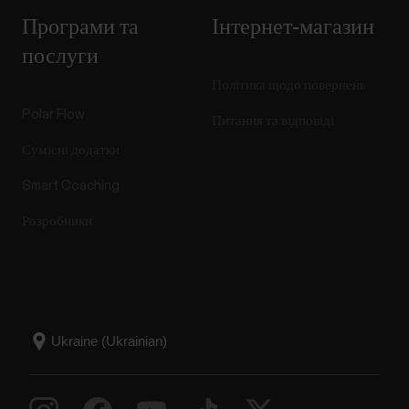
Програми та
Інтернет-магазин
послуги
Політика щодо повернень
Polar Flow
Питання та відповіді
Сумісні додатки
Smart Coaching
Розробники