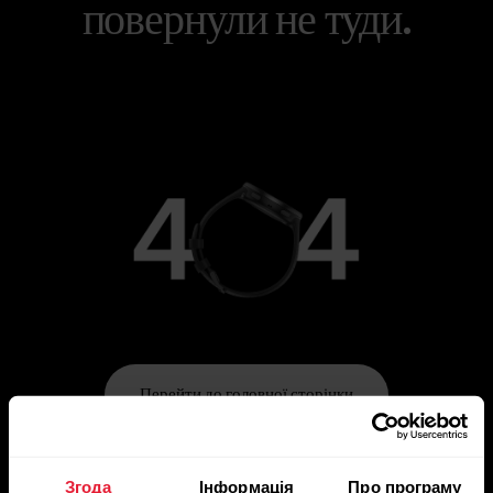
повернули не туди.
Перейти до головної сторінки
Згода
Інформація
Про програму