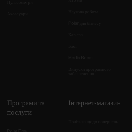
Хто ми
Пульсометри
Наукова робота
Аксесуари
Polar для бізнесу
Кар’єра
Блог
Media Room
Випуски програмного
забезпечення
Програми та
Інтернет-магазин
послуги
Політика щодо повернень
Polar Flow