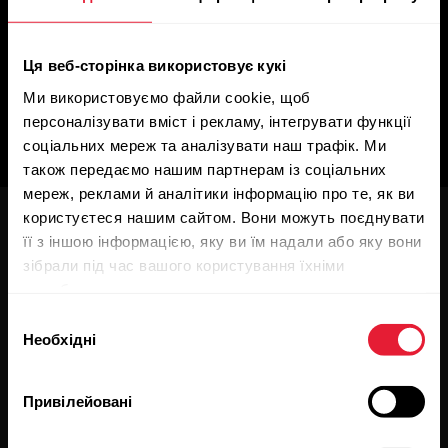
Ця веб-сторінка використовує кукі
Ми використовуємо файли cookie, щоб
персоналізувати вміст і рекламу, інтегрувати функції
соціальних мереж та аналізувати наш трафік. Ми
також передаємо нашим партнерам із соціальних
мереж, реклами й аналітики інформацію про те, як ви
користуєтеся нашим сайтом. Вони можуть поєднувати
її з іншою інформацією, яку ви їм надали або яку вони
зібрали під час вашого користування їхніми
службами.
Вибір
Будьте в курсі останніх
Polar Файли cookie
Необхідні
згоди
новин.
Привілейовані
Підпишіться на нашу розсилку, яка здійснюється кожні два
тижні, щоб отримувати