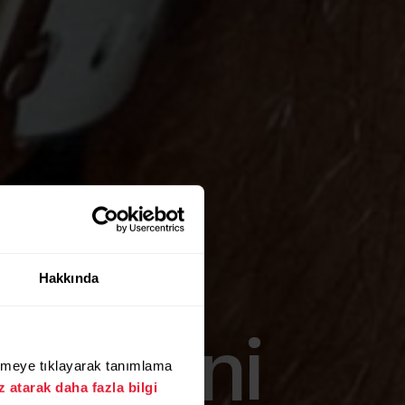
Hakkında
İ
neyimini
üğmeye tıklayarak tanımlama
 atarak daha fazla bilgi