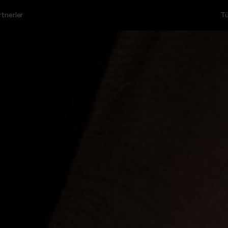
rtnerler
Tü