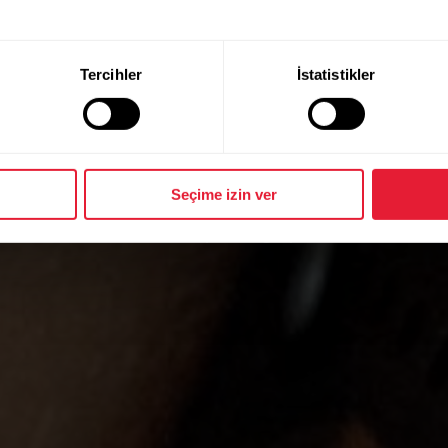
manlı olarak
Tercihler
İstatistikler
ve grup egzersiz sınıflarını daha sosyal ve eğlenceli
Seçime izin ver
eme ve anlık ödüller aracılığıyla üyelerinizi kolayca 
motivasyon sağlayın.