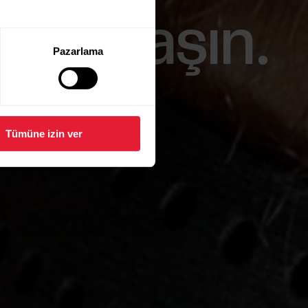
 paylaşın.
Pazarlama
 hale getiren
Tümüne izin ver
entegre edin ve