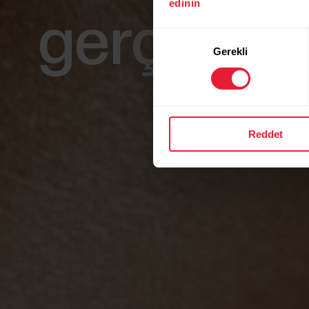
edinin
gerçek za
Onay
Gerekli
Seçimi
Spor salonu 
Reddet
canlı efor izl