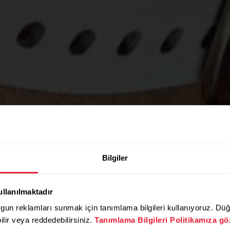
Bilgiler
SPOR SALONLARI VE FİTNESS MERKEZLER
ullanılmaktadır
zersizi de
ygun reklamları sunmak için tanımlama bilgileri kullanıyoruz. D
bilir veya reddedebilirsiniz.
Tanımlama Bilgileri Politikamıza göz