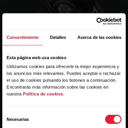
Consentimiento
Detalles
Acerca de las cookies
Esta página web usa cookies
Utilizamos cookies para ofrecerte la mejor experiencia y
El poder de 3.
los anuncios más relevantes. Puedes aceptar o rechazar
el uso de cookies pulsando los botones a continuación.
Pulsa el botón de encendido, selecciona el modo de
Encontrarás más información sobre las cookies en
entrenamiento que desees, ponte el sensor en donde te
nuestra
Política de cookies
.
resulte más cómodo y comienza a hacer tu actividad
favorita.
Selección
Necesarias
de
consentimiento