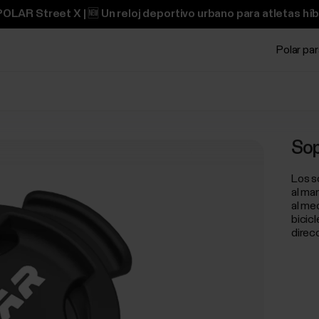
OLAR Street X | 🆕 Un reloj deportivo urbano para atletas híb
Polar pa
Sop
Los s
al man
al me
bicic
direcc