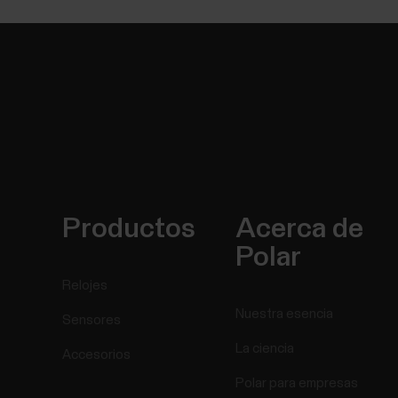
Productos
Acerca de
Polar
Relojes
Nuestra esencia
Sensores
La ciencia
Accesorios
Polar para empresas