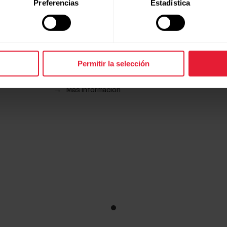
Preferencias
Estadística
Polar M460
Permitir la selección
Ciclocomputador con GPS
→
Más información