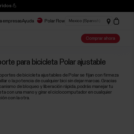
ridos 💪
ra empresas
Ayuda
Polar Flow
Comprar ahora
orte para bicicleta Polar ajustable
oportes de bicicleta ajustables de Polar se fijan con firmeza
illar o la potencia de cualquier bici sin dejar marcas. Gracias
canismo de bloqueo y liberación rápida, podrás manejar tu
leta con una mano y girar el ciclocomputador en cualquier
ión con la otra.