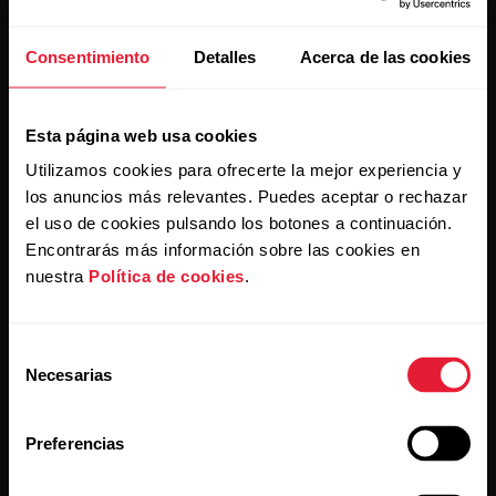
Mantente al día.
Consentimiento
Detalles
Acerca de las cookies
Regístrate en nuestra newsletter quincenal y recibe
las últimas noticias directamente en tu bandeja de
entrada.
Esta página web usa cookies
Utilizamos cookies para ofrecerte la mejor experiencia y
los anuncios más relevantes. Puedes aceptar o rechazar
el uso de cookies pulsando los botones a continuación.
Encontrarás más información sobre las cookies en
nuestra
Política de cookies
.
Al hacer clic en Suscribir, aceptas recibir correos
electrónicos de Polar y confirmas que has leído nuestro
Selección
Aviso de privacidad.
Necesarias
de
consentimiento
Productos
Acerca de Polar
Preferencias