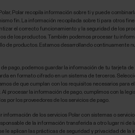
Polar, Polar recopila información sobre ti y puede combina
 mismo fin. La información recopilada sobre ti para otros f
ntizar el correcto funcionamiento y la seguridad de los produ
idos de los productos. También podemos procesar tu infor
ollo de productos. Estamos desarrollando continuamente n
os de pago, podemos guardar la información de tu tarjeta de 
uarda en formato cifrado en un sistema de terceros. Sele
amos de que cumplan con los requisitos necesarios para el 
 Al procesar la información de pago, cumplimos con la legis
s por los proveedores de los servicios de pago.
 información de los servicios Polar con sistemas o servici
ponsable de la información transferida a otro lugar ni de l
se le aplican las prácticas de seguridad y privacidad de l