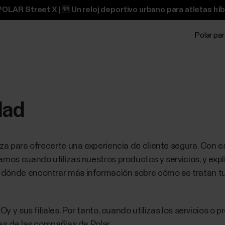
OLAR Street X | 🆕 Un reloj deportivo urbano para atletas híb
Polar pa
dad
rza para ofrecerte una experiencia de cliente segura. Con 
amos cuando utilizas nuestros productos y servicios, y exp
 dónde encontrar más información sobre cómo se tratan t
Oy y sus filiales. Por tanto, cuando utilizas los servicios o
ias de las compañías de Polar.