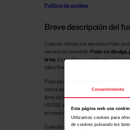
Política de cookies
Breve descripción del fu
Cuando utilizas los servicios Polar, p
servicio en cuestión.
Polar no divulga,
la ley.
Es posible que utilicemos algunos
tales fines los datos se limpian de ide
Polar es una empresa que opera a nivel 
Consentimiento
datos se transfieren a un país diferen
área de la UE/EEE. Tu dirección de corr
UE/EEE a los servidores de nuestros pr
Esta página web usa cookie
en esos casos, los proveedores de serv
Utilizamos cookies para ofre
de cookies pulsando los bot
Cuando se transfiere información, se h