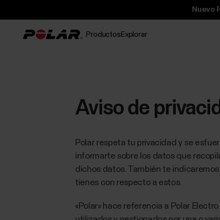
Nuevo P
Productos
Explorar
Aviso de privaci
Polar respeta tu privacidad y se esfue
informarte sobre los datos que recopil
dichos datos. También te indicaremos
tienes con respecto a estos.
«Polar» hace referencia a Polar Electro 
utilizados y gestionados por una o var