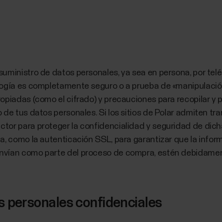
uministro de datos personales, ya sea en persona, por teléf
ogía es completamente seguro o a prueba de «manipulación»
opiadas (como el cifrado) y precauciones para recopilar y pr
de tus datos personales. Si los sitios de Polar admiten tran
ctor para proteger la confidencialidad y seguridad de di
a, como la autenticación SSL, para garantizar que la informa
nvían como parte del proceso de compra, estén debidamen
 personales confidenciales