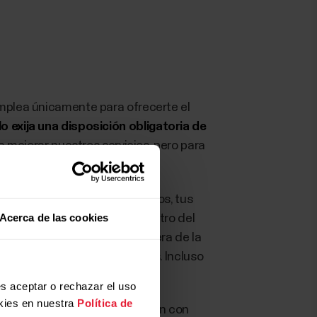
emplea únicamente para ofrecerte el
o exija una disposición obligatoria de
a mejorar nuestros servicios, pero para
azón, en la mayoría de los casos, tus
Acerca de las cookies
istema de Polar, ubicados dentro del
as ocasiones, transferirse fuera de la
 o de notificación de errores. Incluso
s aceptar o rechazar el uso
kies en nuestra
Política de
s no se revelarán ni compartirán con