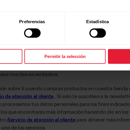
 y estando bajo nuestro control.
Preferencias
Estadística
s personales
ra los servicios Polar, te pedimos que proporciones datos
y edad). Esta información es necesaria para poder ofrecert
Permitir la selección
zamos tu edad para ofrecerte un cálculo más preciso sobre l
, altura o peso, nuestros algoritmos no calcularán resultado
 que nos des es verdadera.
n sobre ti cuando compras productos en nuestra tienda onlin
io de atención al cliente
. Si solo te suscribes a la newsle
lo procesamos tus datos personales para los fines indicado
re los que encontrarás más información haciendo clic en lo
tro
Servicio de atención al cliente
para obtener más inform
uno de los servicios.