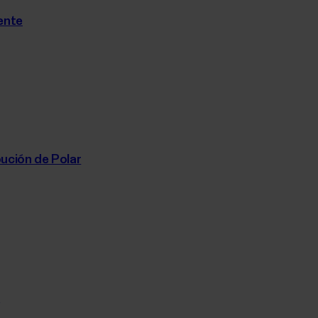
iente
bución de Polar
k