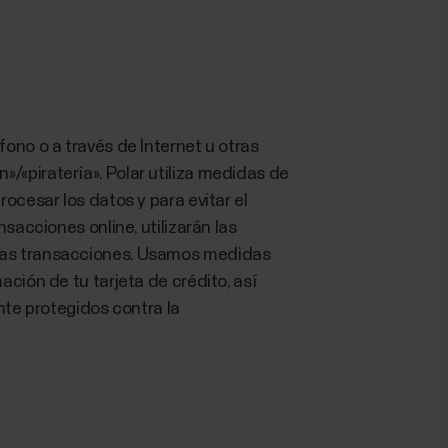
ono o a través de Internet u otras
/«piratería». Polar utiliza medidas de
ocesar los datos y para evitar el
sacciones online, utilizarán las
chas transacciones. Usamos medidas
ción de tu tarjeta de crédito, así
te protegidos contra la