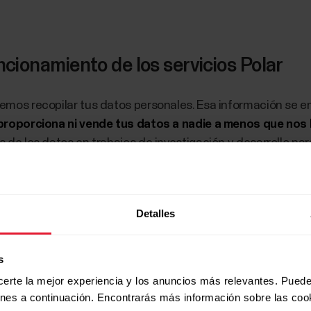
ncionamiento de los servicios Polar
odemos recopilar tus datos personales. Esa información se 
 proporciona ni vende tus datos a nadie a menos que nos l
 de los datos en trabajos de investigación y desarrollo par
ntificadores en la mayor medida posible.
internacional y tiene clientes en todo el mundo. Por esta r
Detalles
te del tuyo. Tus datos se almacenan en servidores del ecos
eo electrónico o tu identificación de usuario pueden, en rar
oveedores de servicios con fines de notificación automática
s
icios no tienen acceso a tus datos.
certe la mejor experiencia y los anuncios más relevantes. Puede
ones a continuación. Encontrarás más información sobre las coo
ace con el único propósito de ofrecer el servicio. Tus dato