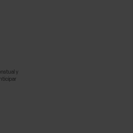
enstual y
nticipar