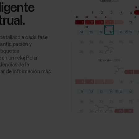
ligente
rual.
detallado a cada fase
 anticipación y
etiquetas
con un reloj Polar
dencias de la
utar de información más