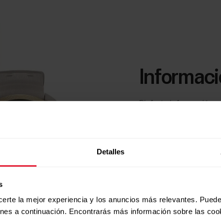
Informaci
Disfruta información p
los datos que transorm
poderosa dándote una vi
bienestar general.
Detalles
s
certe la mejor experiencia y los anuncios más relevantes. Puede
ones a continuación. Encontrarás más información sobre las coo