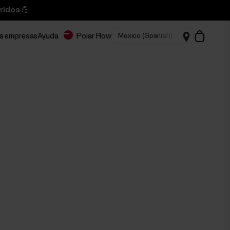
ridos 💪
ra empresas
Ayuda
Polar Flow