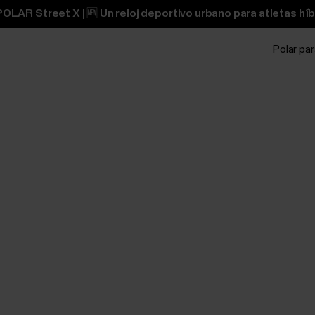
OLAR Street X | 🆕 Un reloj deportivo urbano para atletas híb
Polar pa