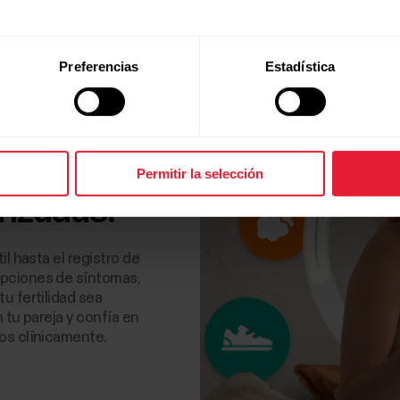
Preferencias
Estadística
Permitir la selección
nzadas.
il hasta el registro de
opciones de síntomas,
u fertilidad sea
 tu pareja y confía en
os clínicamente.