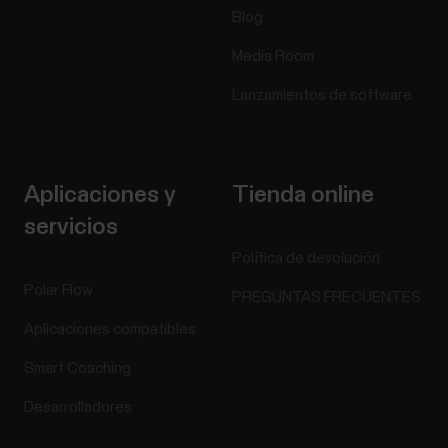
Blog
Media Room
Lanzamientos de software
Aplicaciones y
Tienda online
servicios
Política de devolución
Polar Flow
PREGUNTAS FRECUENTES
Aplicaciones compatibles
Smart Coaching
Desarrolladores