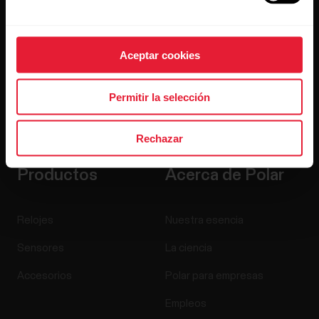
Aceptar cookies
Permitir la selección
Al hacer clic en Suscribir, aceptas recibir correos
electrónicos de Polar y confirmas que has leído nuestro
Aviso de privacidad.
Rechazar
Productos
Acerca de Polar
Relojes
Nuestra esencia
Sensores
La ciencia
Accesorios
Polar para empresas
Empleos