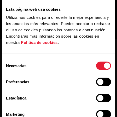
Esta página web usa cookies
Utilizamos cookies para ofrecerte la mejor experiencia y
los anuncios más relevantes. Puedes aceptar o rechazar
el uso de cookies pulsando los botones a continuación.
Encontrarás más información sobre las cookies en
nuestra
Política de cookies
.
Selección
Necesarias
de
consentimiento
Mantente al día.
Preferencias
Regístrate en nuestra newsletter quincenal y recibe
Estadística
las últimas noticias directamente en tu bandeja de
entrada.
Marketing