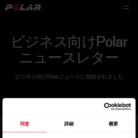
メ
メ
メ
メ
イ
イ
イ
イ
製
ン
ン
ン
ン
メ
メ
メ
メ
品
ビジネス向けPolar
ニ
ニ
ニ
ニ
ュ
ュ
ュ
ュ
ー
ー
ー
ー
ニュースレター
ソ
ハ
個
研
パ
リ
ー
人
究
ー
ュ
ビジネス向けPolarニュースに登録されました
ド
向
ト
ー
科
シ
ウ
け
ナ
学
ョ
ェ
ー
&
医
パ
ン
ア
シ
療
ー
同意
詳細
概要
ッ
研
ソ
究
パ
ナ
Polar