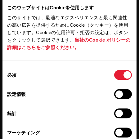
プ
向
ル
360
ー
このウェブサイトはCookieを使用します
け
ト
ト
このサイトでは、最適なエクスペリエンスと最も関連性
レ
ラ
ビジネス向けPolarニュー
Algorithms
ー
の高い広告を提供するためにCookie（クッキー）を使用
イ
ナ
ナ
しています。Cookieの使用許可・拒否の設定は、ボタン
スレター
セ
ー
ー
ン
をクリックして選択できます。
当社のCookie ポリシーの
Performance
&
ス
シ
詳細はこちらをご参照ください。
ニュースレターに登録し、ビジネス向けPolarの最新ニ
コ
供
ッ
ュースをゲット
Training
ー
与
チ
プ
同
向
必須
Recovery
意
研
け
の
導
究
選
Wellness
設定情報
入
グ
択
事
ル
科
Activity
統計
学
例
[Subscribe]（登録する）をクリックすると、お客様は Polar
ー
&
からの E メールを受信することに同意し、また弊社プライ
Sleep
バシーポリシー
に承諾したことになります。
医
プ
マーケティング
療