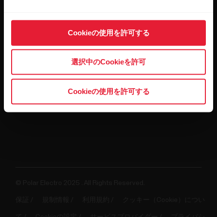
向
研
究
け
消
向
費
Cookieの使用を許可する
け
者
ス
向
ポ
け
選択中のCookieを許可
ー
Polar
ツ
お
チ
Cookieの使用を許可する
問
ー
い
ム
合
向
わ
け
せ‎
ジ
サ
ム
ポ
＆
ー
© Polar Electro 2025 . All Rights Reserved.
フ
ト
保証
ィ
規制情報
利用規約
クッキー（Cookie）につい
ッ