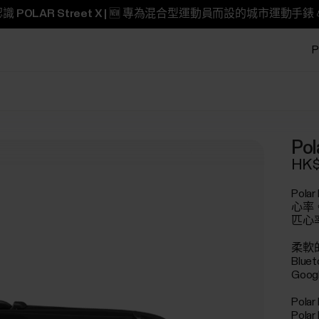
識 POLAR Street X | 🆕 專為混合型運動員而設的城市運動手錶 
P
Po
HK$
Pol
心率
匹心
柔軟
Blue
Goo
Pol
Pol