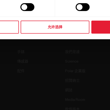
允许选择
產品
關於 Polar
手錶
我們是誰
傳感器
Science
配件
Polar 企業版
招賢納士
網誌
Media Room
軟件版本