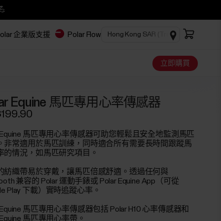
💪
olar 企業版
支援
Polar Flow
立即購買
lar Equine 馬匹專用心率傳感器
199.90
ar Equine 馬匹專用心率傳感器可助您輕鬆且安全地監測馬匹
。非常適用於馬匹訓練，同時適合所有需要長時間跟蹤馬
率的情況，如馬匹研究項目。
的紡織帶易於穿戴，讓馬匹倍感舒適。透過任何與
tooth 兼容的 Polar 運動手錶或 Polar Equine App（可從
gle Play 下載）實時追蹤心率。
ar Equine 馬匹專用心率傳感器包括 Polar H10 心率傳感器和
ar Equine 馬匹專用心率帶。