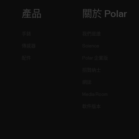
產品
關於 Polar
手錶
我們是誰
傳感器
Science
配件
Polar 企業版
招賢納士
網誌
Media Room
軟件版本