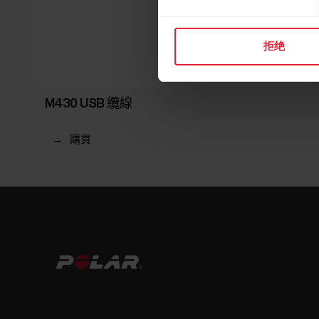
拒绝
M430 USB 纜線
→
購買