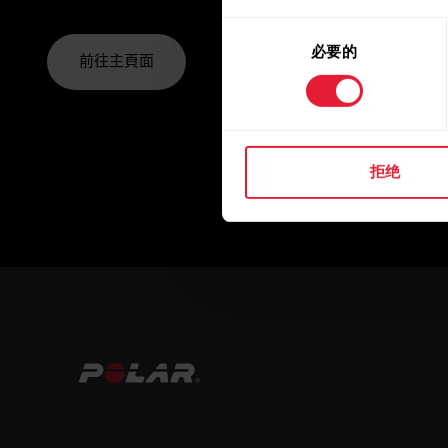
同
必要的
意
前往主頁面
选
择
拒绝