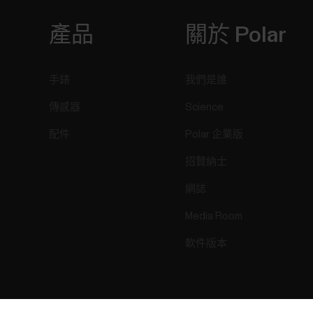
產品
關於 Polar
手錶
我們是誰
傳感器
Science
配件
Polar 企業版
招賢納士
網誌
Media Room
軟件版本