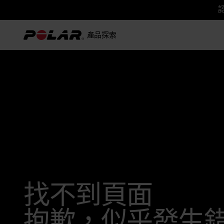
認
產品
探索
找不到頁面
抱歉，似乎發生