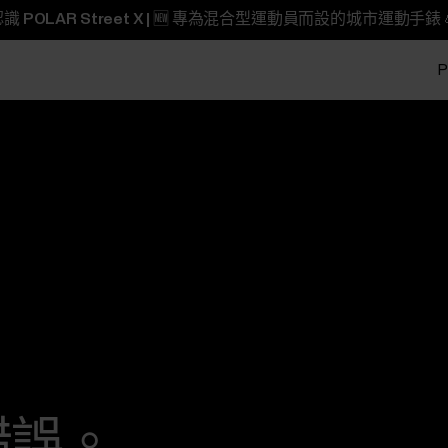
識 POLAR Street X | 🆕 專為混合型運動員而設的城市運動手錶 
P
錯誤。