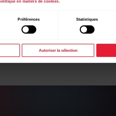
politique en matière de cookies
.
Visuali
Préférences
Statistiques
efforts
Training Load
sessions d'e
compréhensi
Autoriser la sélection