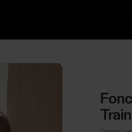
Fonc
Trai
Training Loa