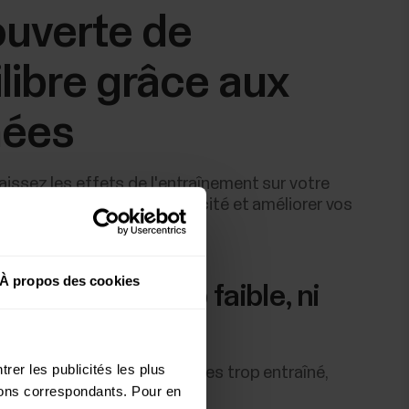
uverte de
ilibre grâce aux
nées
issez les effets de l'entraînement sur votre
ouvez en préserver l'efficacité et améliorer vos
s.
À propos des cookies
înement ni trop faible, ni
portant
rer les publicités les plus
 Pro estime si vous vous êtes trop entraîné,
utons correspondants. Pour en
juste ce qu'il faut.