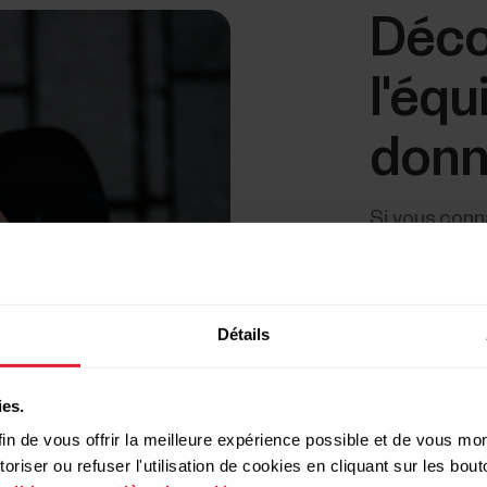
Déco
l'équ
don
Si vous conna
corps, vous p
performance
Détails
Un entra
trop im
ies.
in de vous offrir la meilleure expérience possible et de vous mont
Training Load
riser ou refuser l'utilisation de cookies en cliquant sur les bo
pas assez ou 