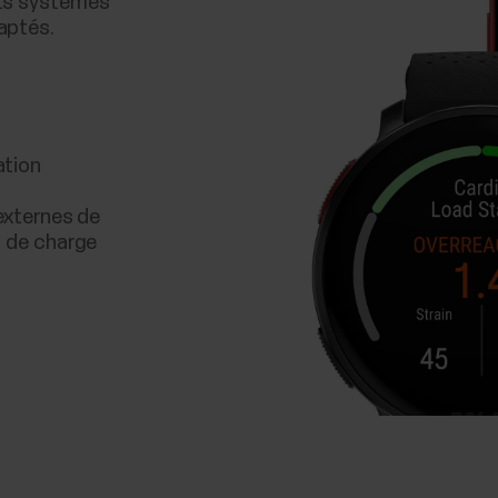
nts systèmes
aptés.
ation
 externes de
s de charge