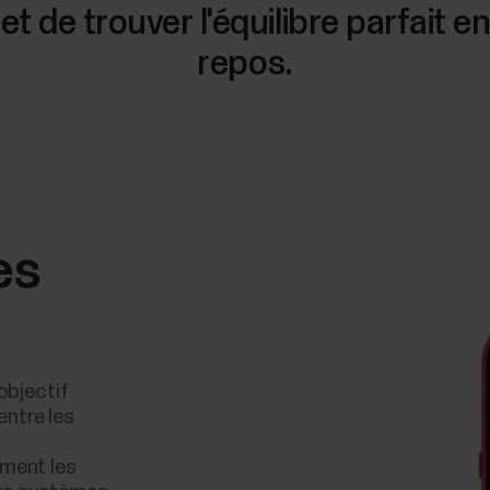
t de trouver l'équilibre parfait 
repos.
es
objectif
 entre les
ment les