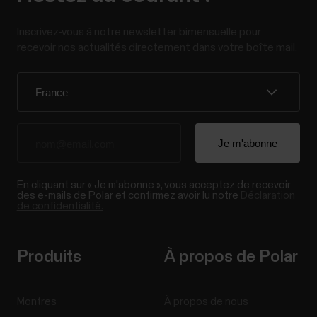
Inscrivez-vous à notre newsletter bimensuelle pour
recevoir nos actualités directement dans votre boîte mail.
En cliquant sur « Je m'abonne », vous acceptez de recevoir
des e-mails de Polar et confirmez avoir lu notre
Déclaration
de confidentialité.
Produits
À propos de Polar
Montres
À propos de nous