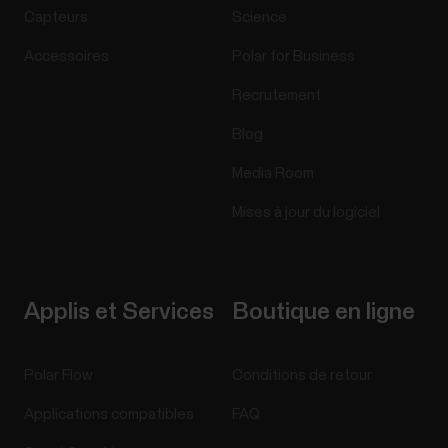
Capteurs
Science
Accessoires
Polar for Business
Recrutement
Blog
Media Room
Mises à jour du logiciel
Applis et Services
Boutique en ligne
Polar Flow
Conditions de retour
Applications compatibles
FAQ