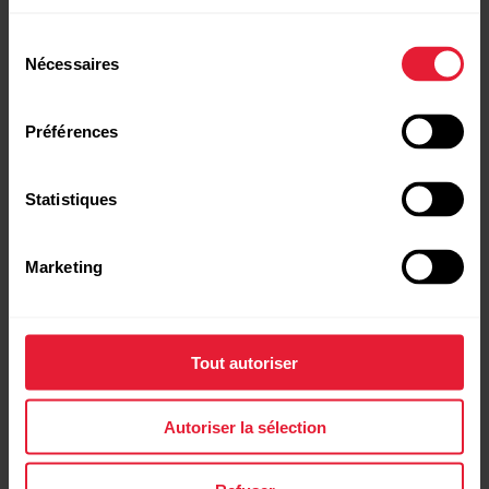
Sélection
Nécessaires
du
consentement
Préférences
Statistiques
Marketing
Polar Grit X Pro
Montre connectée GPS Outdoor
→
En savoir plus
Tout autoriser
Autoriser la sélection