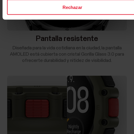
Rechazar
Pantalla resistente
Diseñada para la vida cotidiana en la ciudad, la pantalla
AMOLED está cubierta con cristal Gorilla Glass 3.0 para
ofrecerte durabilidad y nitidez de visibilidad.