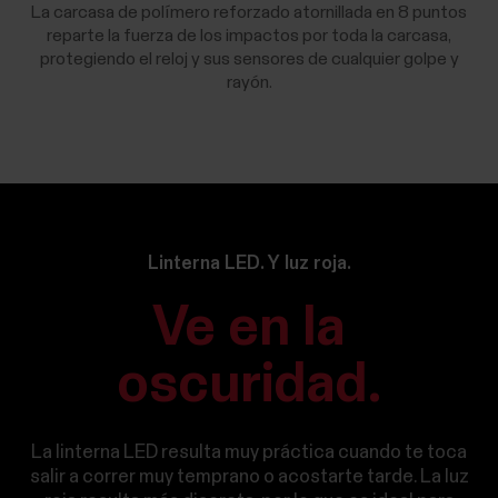
La carcasa de polímero reforzado atornillada en 8 puntos
reparte la fuerza de los impactos por toda la carcasa,
protegiendo el reloj y sus sensores de cualquier golpe y
rayón.
Linterna LED. Y luz roja.
Ve en la
oscuridad.
La linterna LED resulta muy práctica cuando te toca
salir a correr muy temprano o acostarte tarde. La luz