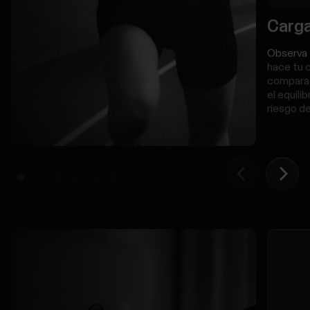
Carga
Observa t
hace tu 
compara c
el equili
riesgo de