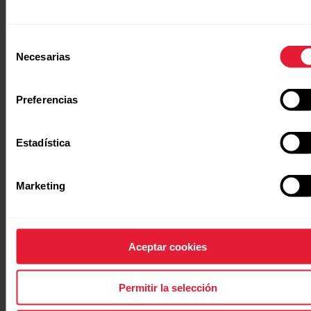
Diseño para todos los días. Durabilidad
militar.
Selección
A prueba de
Necesarias
de
consentimiento
golpes.
Preferencias
Golpes, rayaduras, clima cambiante y
Estadística
temperaturas extremas: Street X es un reloj
urbano robusto ligero, diseñado para soportar
la exigente vida urbana con comodidad y
Marketing
estilo.
Aceptar cookies
Permitir la selección