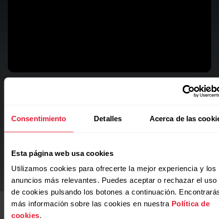
Entrenamiento de nivel profesional en
más de 170 deportes
Desde fuerza y cardio hasta deportes de equipo y mucho
Consentimiento
Detalles
Acerca de las cooki
más, Street X es ideal para atletas híbridos que practican
varios deportes.
Esta página web usa cookies
Utilizamos cookies para ofrecerte la mejor experiencia y los
anuncios más relevantes. Puedes aceptar o rechazar el uso
de cookies pulsando los botones a continuación. Encontrará
más información sobre las cookies en nuestra
Política de
cookies
.