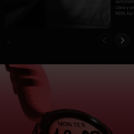
automáti
clara y u
REM. Así 