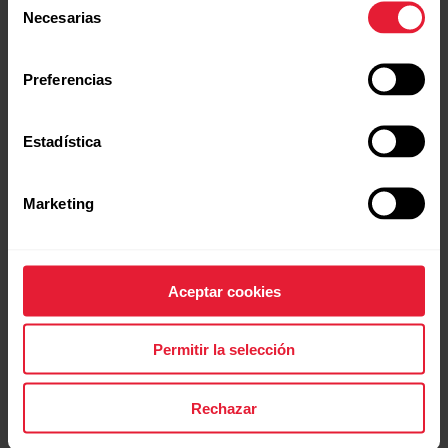
Necesarias
de
consentimiento
Preferencias
Estadística
Polar Grit X Pro
El mejor reloj deportivo para exteriores
Marketing
→
Más información
Aceptar cookies
Permitir la selección
Rechazar