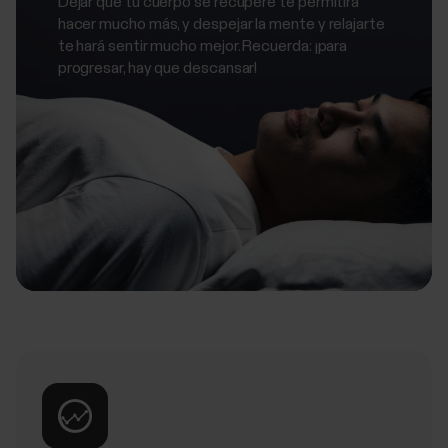
Dejar que tu cuerpo se recupere te permitirá
hacer mucho más, y despejar la mente y relajarte
te hará sentir mucho mejor. Recuerda: ¡para
progresar, hay que descansar!