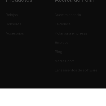
Productos
Acerca de Polar
Relojes
Nuestra esencia
Sensores
La ciencia
Accesorios
Polar para empresas
Empleos
Blog
Media Room
Lanzamientos de software
Aplicaciones y
Success! ##
servicios