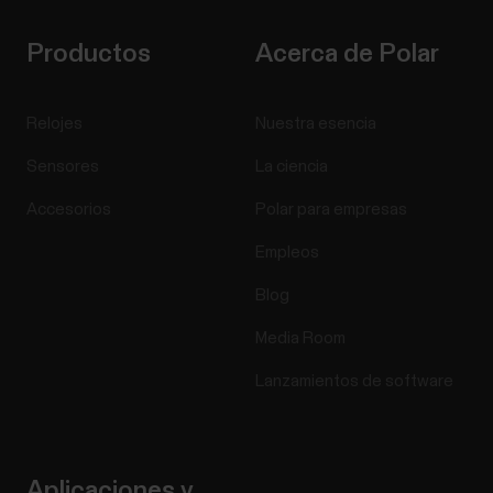
Productos
Acerca de Polar
Relojes
Nuestra esencia
Sensores
La ciencia
Accesorios
Polar para empresas
Empleos
Blog
Media Room
Lanzamientos de software
Aplicaciones y