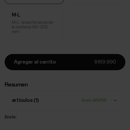
M-L
M-L: circunferencia de
la muñeca 150-205
mm
Agregar al carrito
$169.990
Resumen
artículos (
1
)
Envío GRATIS
Envío: