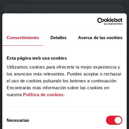
Fácil de usar
No más partidas
en falso.
Consentimiento
Detalles
Acerca de las cookies
Botones ergonómicos antideslizantes rodean la
pantalla no táctil: sólo oprimir y comenzar.
Esta página web usa cookies
Utilizamos cookies para ofrecerte la mejor experiencia y
los anuncios más relevantes. Puedes aceptar o rechazar
el uso de cookies pulsando los botones a continuación.
Encontrarás más información sobre las cookies en
nuestra
Política de cookies
.
Selección
Necesarias
de
consentimiento