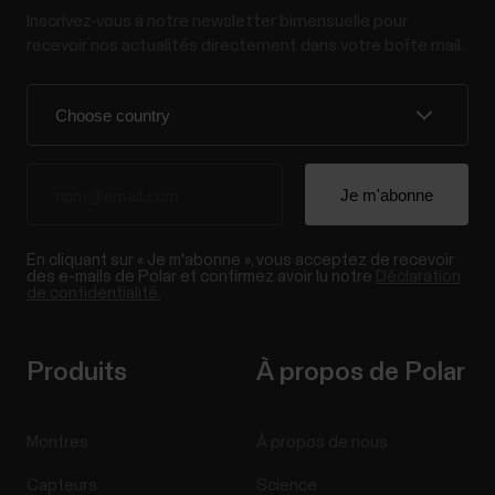
Inscrivez-vous à notre newsletter bimensuelle pour
recevoir nos actualités directement dans votre boîte mail.
En cliquant sur « Je m'abonne », vous acceptez de recevoir
des e-mails de Polar et confirmez avoir lu notre
Déclaration
de confidentialité.
Produits
À propos de Polar
Montres
À propos de nous
Capteurs
Science