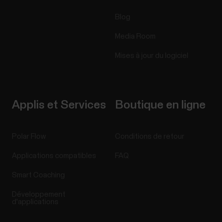
Blog
Media Room
Mises à jour du logiciel
Applis et Services
Boutique en ligne
Polar Flow
Conditions de retour
Applications compatibles
FAQ
Smart Coaching
Développement
d'applications