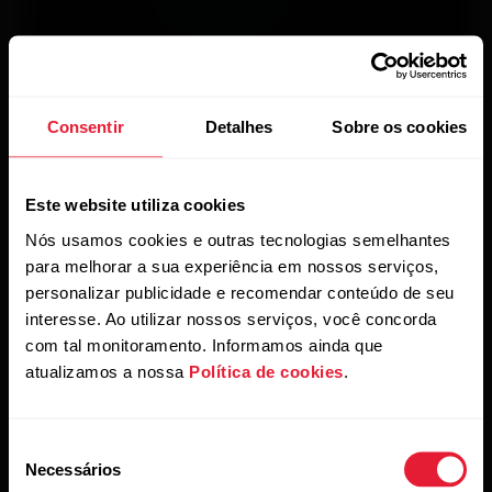
Consentir
Detalhes
Sobre os cookies
A ciência
Este website utiliza cookies
Nós usamos cookies e outras tecnologias semelhantes
A capacidade de digerir carboidratos
durante a atividade física é algo bastante
para melhorar a sua experiência em nossos serviços,
individual. É por isso que o FuelWise
personalizar publicidade e recomendar conteúdo de seu
vincula seu histórico de treino e outros
interesse. Ao utilizar nossos serviços, você concorda
parâmetros físicos à taxa de ingestão
com tal monitoramento. Informamos ainda que
recomendada de carboidratos para
atualizamos a nossa
Política de cookies
.
calcular a frequência dos lembretes de
reposição. Ele também ajusta os
lembretes de acordo com a duração e a
Seleção
intensidade da sua sessão de treino.
Necessários
de