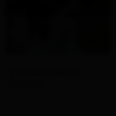
Como o FuelWise
funciona
Antes de iniciar sua sessão de treino, defina a
duração e a intensidade estimadas. O FuelWise
estimará a quantidade de carboidratos
necessários e o lembrará automaticamente de