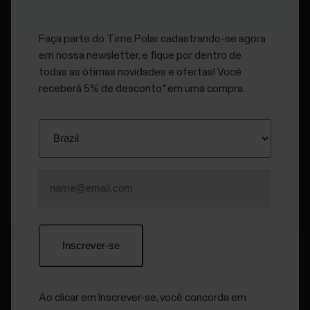
hidratação. O FuelWise™ é um
assistente de reposição inteligente que
Faça parte do Time Polar cadastrando-se agora
ajuda a encontrar a maneira ideal de
em nossa newsletter, e fique por dentro de
todas as ótimas novidades e ofertas! Você
repor os nutrientes do seu corpo
receberá 5% de desconto* em uma compra.
durante uma sessão de treino mais
longa para que você possa continuar
avançando e obter o melhor
desempenho.
Ao clicar em Inscrever-se, você concorda em