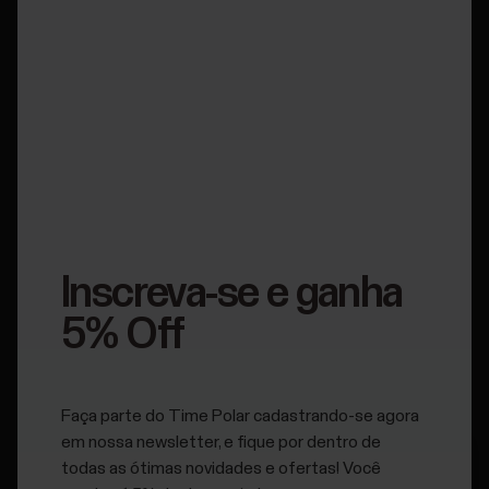
braçadeiras do Sensor Polar.
Cintas Peitorais e
Braçadeiras para
Sensores
Inscreva-se e ganha
5% Off
Mantenha o seu sensor Polar no lugar certo.
Faça parte do Time Polar cadastrando-se agora
em nossa newsletter, e fique por dentro de
todas as ótimas novidades e ofertas! Você