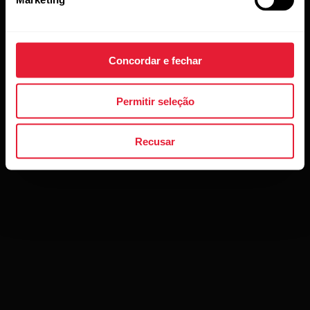
Tira Elástica Polar Pro
R$ 379,00
Concordar e fechar
→
Detalhes
Permitir seleção
Preta
Recusar