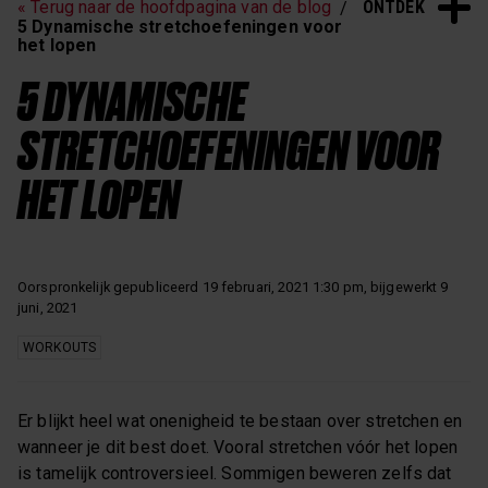
ONTDEK
« Terug naar de hoofdpagina van de blog
Slaap & Herstel
Polar Nieuws
5 Dynamische stretchoefeningen voor
het lopen
Workouts
5 DYNAMISCHE
STRETCHOEFENINGEN VOOR
HET LOPEN
Oorspronkelijk gepubliceerd 19 februari, 2021 1:30 pm, bijgewerkt 9
juni, 2021
WORKOUTS
Er blijkt heel wat onenigheid te bestaan over stretchen en
wanneer je dit best doet. Vooral stretchen vóór het lopen
is tamelijk controversieel. Sommigen beweren zelfs dat