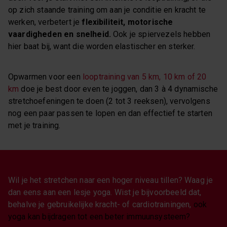
op zich staande training om aan je conditie en kracht te
werken, verbetert je
flexibiliteit, motorische
vaardigheden en snelheid.
Ook je spiervezels hebben
hier baat bij, want die worden elastischer en sterker.
Opwarmen voor een
looptraining van 5 km, 10 km of 20
km
doe je best door even te joggen, dan 3 à 4 dynamische
stretchoefeningen te doen (2 tot 3 reeksen), vervolgens
nog een paar passen te lopen en dan effectief te starten
met je training.
Wil je het stretchen naar een hoger niveau tillen? Waag je
dan eens aan een lesje yoga. Wist je bijvoorbeeld dat,
behalve je gebruikelijke kracht- of cardiotrainingen,
ook
yoga kan bijdragen tot een beter immuunsysteem?