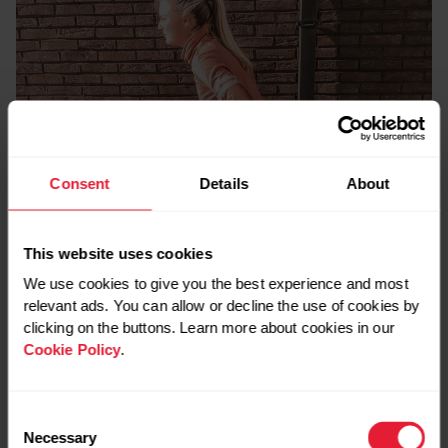
Consent
Details
About
This website uses cookies
We use cookies to give you the best experience and most
relevant ads. You can allow or decline the use of cookies by
clicking on the buttons. Learn more about cookies in our
Cookie Policy
.
Belangrijk voor wie last heeft van stijfheid in de
Consent
hamstrings.
Necessary
Selection