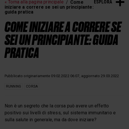
ESPLORA
« Torna alla pagina principale
Come
Frequenza cardiaca
Sonno e Recupero
iniziare a correre se sei un principiante:
guida pratica
Polar News
COME INIZIARE A CORRERE SE
SEI UN PRINCIPIANTE: GUIDA
PRATICA
Pubblicato originariamente 09.02.2022 06:07, aggiornato 29.03.2022
RUNNING
CORSA
Non è un segreto che la corsa può avere un effetto
positivo sui livelli di stress, sul sistema immunitario e
sulla salute in generale, ma da dove iniziare?