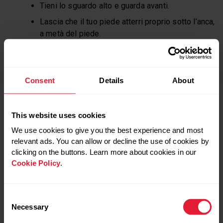
Tieni lo sguardo alto e guarda avanti.
Lascia che il tuo piede atterri proprio sotto l’anca,
a metà del piede.
Muoviti in avanti, non in su e in giù.
Consent
Details
About
IMPOSTA UN OBIETTIVO
This website uses cookies
We use cookies to give you the best experience and most
relevant ads. You can allow or decline the use of cookies by
Ammettiamolo –
clicking on the buttons. Learn more about cookies in our
alcuni giorni saranno
Cookie Policy
.
più difficili di altri.
Consent
Avere una buona
Necessary
Selection
ragione per alzarsi
ogni giorno a correre