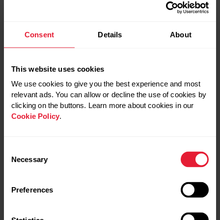
Consent
Details
About
PRONTI, PARTENZA,
COME TROVARE NUOVI
ESPLORAZIONE! 10
PERCORSI TRAIL
This website uses cookies
CONSIGLI PER
VICINO A TE? PROVA
PREPARARSI AL
QUESTE APP
We use cookies to give you the best experience and most
MEGLIO AL TRAIL
relevant ads. You can allow or decline the use of cookies by
RUNNING
EStai cercando nuovi
clicking on the buttons. Learn more about cookies in our
percorsi trail? Prova
Se hai voglia di iniziare
Cookie Policy
.
queste app per trovarne
ad esplorare ma sei alle
di nuovi e parti subito per
prima armi, dai
la tua prossima
un’occhiata alle cose da
avventura.
Consent
tenere a mente per
Necessary
Selection
prepararti al trail running.
OUTDOOR
RUNNING
OUTDOORS
TRAIL RUNNING
OUTDOOR
RUNNING
Preferences
OUTDOOR
TRAIL RUNNING