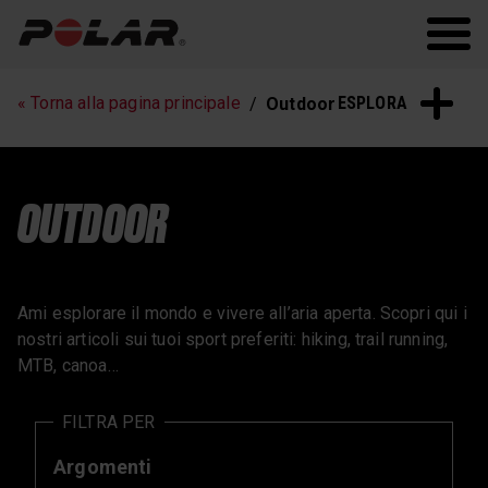
Polar.com/it
Polar Flow
Running
Allenamento
ESPLORA
« Torna alla pagina principale
Outdoor
Frequenza cardiaca
Sonno e Recupero
Polar News
OUTDOOR
Ami esplorare il mondo e vivere all’aria aperta. Scopri qui i
nostri articoli sui tuoi sport preferiti: hiking, trail running,
MTB, canoa…
FILTRA PER
Argomenti