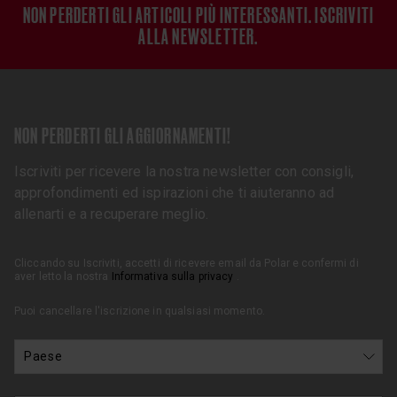
NON PERDERTI GLI ARTICOLI PIÙ INTERESSANTI. ISCRIVITI
ALLA NEWSLETTER.
NON PERDERTI GLI AGGIORNAMENTI!
Iscriviti per ricevere la nostra newsletter con consigli,
approfondimenti ed ispirazioni che ti aiuteranno ad
allenarti e a recuperare meglio.
Cliccando su Iscriviti, accetti di ricevere email da Polar e confermi di
aver letto la nostra
Informativa sulla privacy
.
Puoi cancellare l'iscrizione in qualsiasi momento.