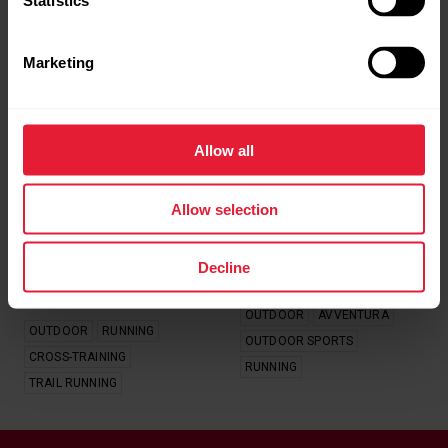
Statistics
Marketing
3 SPORT OUTDOOR
L’AVVENTURA COME
PERFETTI PER IL
STILE DI VITA
CROSS-TRAINING
Allow all
Quando l’avventura
Three popular outdoor
chiama, ci sono persone
sports — hiking, trail
che non possono non
Allow selection
running and mountain
rispondere. Una di queste
biking — unpacked with
è sicuramente Marco
the benefits, problems
Borneti: te lo
Decline
and how they
presentiamo!
complement each other.
OUTDOOR
AVVENTURA
OUTDOOR
RUNNING
OUTDOOR SPORTS
CROSS-TRAINING
RUNNING
TRAIL RUNNING