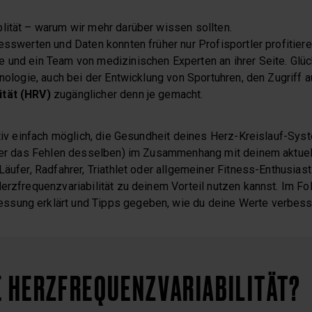
lität – warum wir mehr darüber wissen sollten.
esswerten und Daten konnten früher nur Profisportler profitier
 und ein Team von medizinischen Experten an ihrer Seite. Glü
hnologie, auch bei der Entwicklung von Sportuhren, den Zugriff 
ität (HRV)
zugänglicher denn je gemacht.
lativ einfach möglich, die Gesundheit deines Herz-Kreislauf-Sy
oder das Fehlen desselben) im Zusammenhang mit deinem aktuel
Läufer, Radfahrer, Triathlet oder allgemeiner Fitness-Enthusiast 
Herzfrequenzvariabilität zu deinem Vorteil nutzen kannst. Im F
sung erklärt und Tipps gegeben, wie du deine Werte verbess
E HERZFREQUENZVARIABILITÄT?