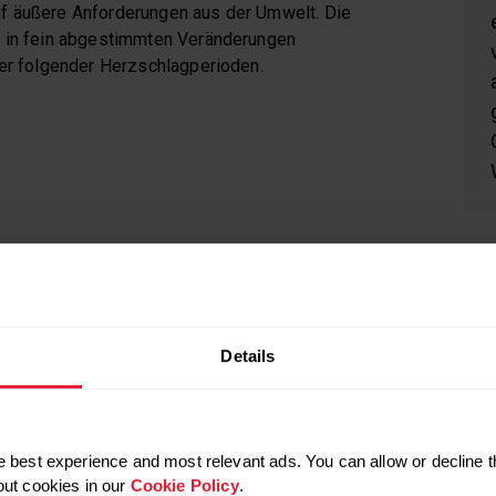
f äußere Anforderungen aus der Umwelt. Die
h in fein abgestimmten Veränderungen
der folgender Herzschlagperioden.
 EINER EINSCHRÄNKUNG (ABSENKUNG) DEINER
IABILITÄT FÜHREN KÖNNEN
Details
te, gesundheitliche Beeinträchtigungen
mentaler Stress
chintensives Training ohne hinreichende Erholungsphasen
 best experience and most relevant ads. You can allow or decline t
pfserie ohne kompensatorisches Training
out cookies in our
Cookie Policy
.