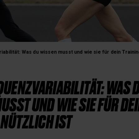
Schlaf und Erholung
abilität: Was du wissen musst und wie sie für dein Trainin
UENZVARIABILITÄT: WAS 
USST UND WIE SIE FÜR DE
 NÜTZLICH IST