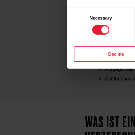
Reisestress u
Consent
Schlafmangel
Necessary
Selection
FAKTOREN, DIE ZU
Aerobes Ausda
Regeneration
Decline
Entspannungsü
Ausgeglichenh
Wohlbefinden
WAS IST EI