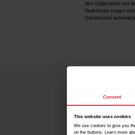
des Organismus und au
Reaktionen zeigen sic
(Variationen) aufeinan
FAKTOREN, DIE ZU
HERZFREQUENZVAR
Consent
Grippale Infek
Psychischer, 
This website uses cookies
Wiederholt ho
We use cookies to give you the
Lange Wettkam
on the buttons. Learn more ab