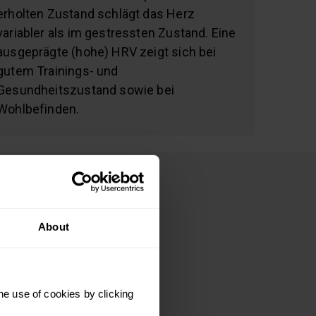
erholten Zustand schlägt das Herz
variabler als im gestressten Zustand. Eine
ausgeprägte (hohe) HRV zeigt sich bei
gutem Trainings- und
Gesundheitszustand sowie bei
Wohlbefinden.
About
he use of cookies by clicking