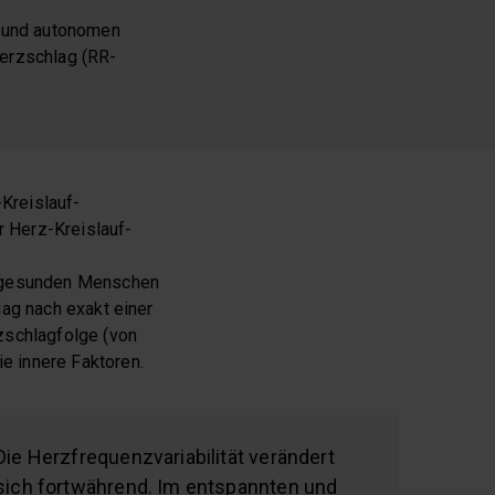
t und autonomen
Herzschlag (RR-
-Kreislauf-
r Herz-Kreislauf-
i gesunden Menschen
lag nach exakt einer
zschlagfolge (von
e innere Faktoren.
Die Herzfrequenzvariabilität verändert
sich fortwährend. Im entspannten und