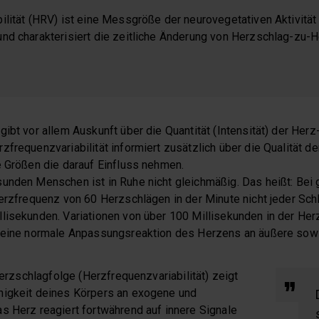
ilität (HRV) ist eine Messgröße der neurovegetativen Aktivitä
nd charakterisiert die zeitliche Änderung von Herzschlag-zu-
ibt vor allem Auskunft über die Quantität (Intensität) der Herz
frequenzvariabilität informiert zusätzlich über die Qualität de
e Größen die darauf Einfluss nehmen.
sunden Menschen ist in Ruhe nicht gleichmäßig. Das heißt: Be
herzfrequenz von 60 Herzschlägen in der Minute nicht jeder Sch
lisekunden. Variationen von über 100 Millisekunden in der Her
 eine normale Anpassungsreaktion des Herzens an äußere sowi
 Herzschlagfolge (Herzfrequenzvariabilität) zeigt
higkeit deines Körpers an exogene und
s Herz reagiert fortwährend auf innere Signale