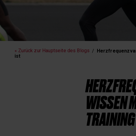
Fitness
Laufen
« Zurück zur Hauptseite des Blogs
Herzfrequenzvari
ist
HERZFREQ
WISSEN M
TRAINING