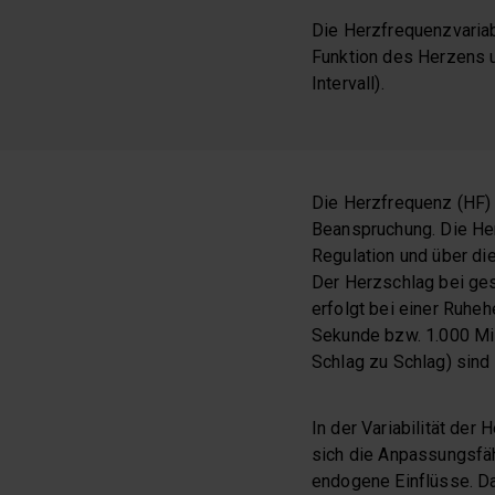
Die Herzfrequenzvariab
Funktion des Herzens u
Intervall).
Die Herzfrequenz (HF) g
Beanspruchung. Die Herz
Regulation und über di
Der Herzschlag bei ge
erfolgt bei einer Ruhe
Sekunde bzw. 1.000 Mil
Schlag zu Schlag) sind
In der Variabilität der
sich die Anpassungsfä
endogene Einflüsse. Da