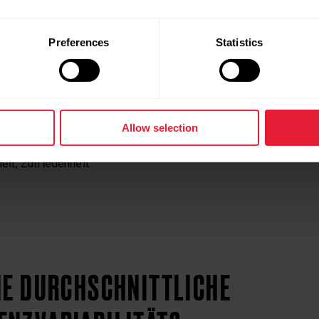
nd Zeitumstellungen
Preferences
Statistics
 EINER AUSPRÄGUNG (ERHÖHUNG) DEINER HRV FÜH
uertraining
sfördernde Maßnahmen (z.B. Sauna, Massage)
Allow selection
bungen (z.B. Yoga, Meditation)
eit, Zufriedenheit
NE DURCHSCHNITTLICHE