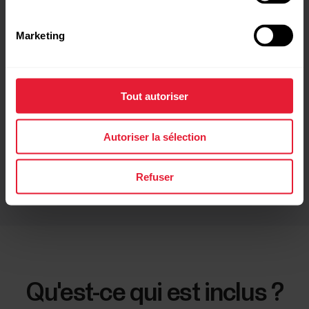
4 Mo de stockage de
Jusqu'à 12 heures
données/200 h de mémoire
d'autonomie (rechargeable
interne
avec câble USD)
Marketing
Tout autoriser
Autoriser la sélection
Portée de transmission :
Étanche jusqu’à 30 m
jusqu'à 75 m
Refuser
Qu'est-ce qui est inclus ?