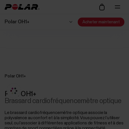
Polar OH1+
Acheter maintenant
Polar OH1+
Polar OH1+
Brassard cardiofréquencemètre optique
Le brassard cardiofréquencemètre optique associe la
polyvalence au confort et à la simplicité. Vous pouvez l’utiliser
seul, ou l’associer à différentes applications de fitness et à des
montres de sport connectées grâce à la connectivité