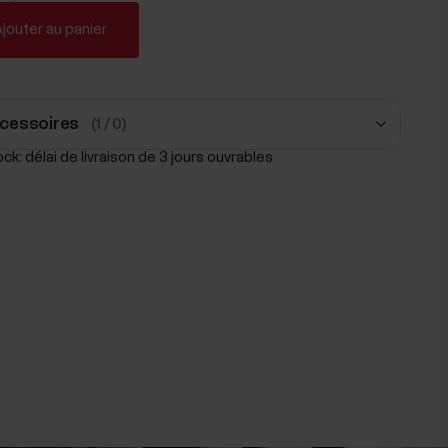
jouter au panier
cessoires
(1 / 0)
ck: délai de livraison de 3 jours ouvrables
Ceinture Polar Pro
Noir
39,90 €
Ajouter au panier