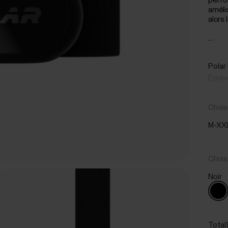
perfo
améli
alors 
...
Polar
Épuis
Choisi
M-XX
Chois
Noir
Total