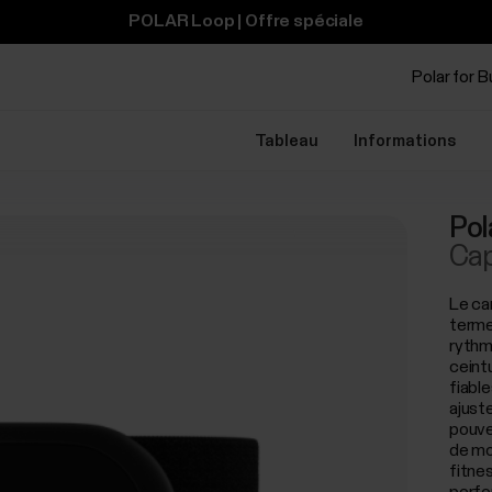
POLAR Loop | Offre spéciale
Polar for 
Tableau
Informations
Pol
Cap
Le ca
terme
rythm
ceint
fiabl
ajust
pouve
de mo
fitne