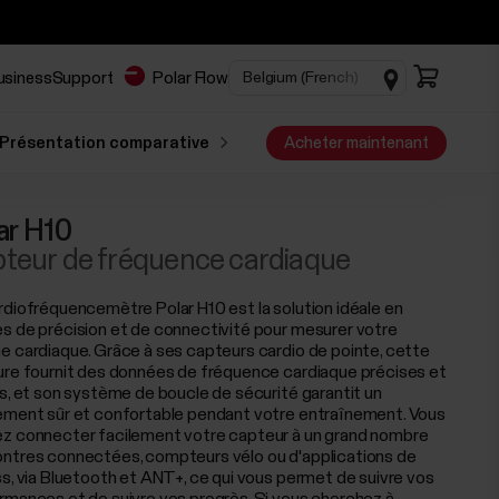
Business
Support
Polar Flow
Présentation comparative
Acheter maintenant
ar H10
teur de fréquence cardiaque
rdiofréquencemètre Polar H10 est la solution idéale en
s de précision et de connectivité pour mesurer votre
e cardiaque. Grâce à ses capteurs cardio de pointe, cette
ure fournit des données de fréquence cardiaque précises et
es, et son système de boucle de sécurité garantit un
ement sûr et confortable pendant votre entraînement. Vous
z connecter facilement votre capteur à un grand nombre
ntres connectées, compteurs vélo ou d'applications de
ss, via Bluetooth et ANT+, ce qui vous permet de suivre vos