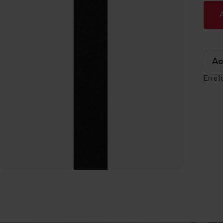
A
Ac
En sto