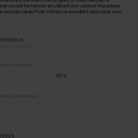
rmances et de suivre vos progrès. Si vous cherchez à
orer vos performances en utilisant une ceinture thoracique,
la ceinture cardio Polar H10 est un excellent choix pour vous.
 H10
99,90 €
é
Kit x10
929,90 €
ssez votre taille
L
XS-S
issez votre couleur
99,90 €