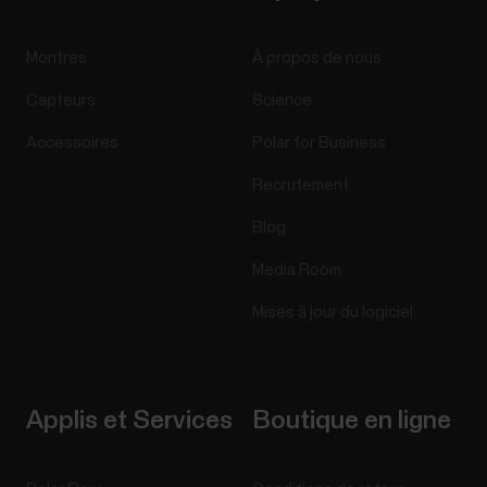
Montres
À propos de nous
Capteurs
Science
Accessoires
Polar for Business
Recrutement
Blog
Media Room
Mises à jour du logiciel
Applis et Services
Boutique en ligne