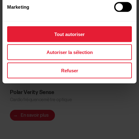
Marketing
Tout autoriser
Autoriser la sélection
Refuser
Polar Verity Sense
Cardiofréquencemètre optique
→
En savoir plus