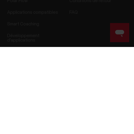
Polar Flow
Conditions de retour
Applications compatibles
FAQ
Smart Coaching
Développement
d'applications
Success! ##