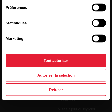
Préférences
En cliquant sur « Je m'abonne », vous acceptez de recevoir
des e-mails de Polar et confirmez avoir lu notre
Déclaration
de confidentialité.
Statistiques
Produits
À propos de Polar
Marketing
Montres
À propos de nous
Tout autoriser
Capteurs
Science
Accessoires
Polar for Business
Autoriser la sélection
Recrutement
Refuser
Blog
Media Room
Mises à jour du logiciel