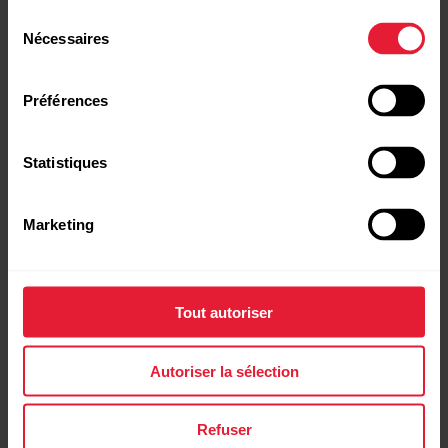
Sélection
Nécessaires
du
consentement
Préférences
Statistiques
Marketing
Emetteur Code T31
Capteur de fréquence cardiaque
→
En savoir plus
Tout autoriser
Autoriser la sélection
Refuser