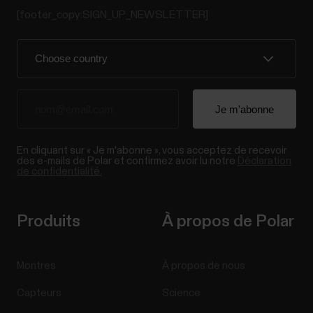
[footer_copy:SIGN_UP_NEWSLETTER]
En cliquant sur « Je m'abonne », vous acceptez de recevoir
des e-mails de Polar et confirmez avoir lu notre
Déclaration
de confidentialité.
Produits
À propos de Polar
Montres
À propos de nous
Capteurs
Science