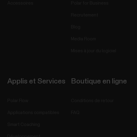
Accessoires
Polar for Business
Recrutement
Blog
Media Room
Mises à jour du logiciel
Applis et Services
Boutique en ligne
Polar Flow
Conditions de retour
Applications compatibles
FAQ
Smart Coaching
Développement