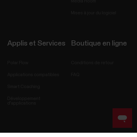
Media Room
Mises à jour du logiciel
Applis et Services
Boutique en ligne
Polar Flow
Conditions de retour
Applications compatibles
FAQ
Smart Coaching
Développement
d'applications