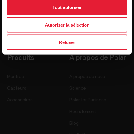
Tout autoriser
Autoriser la sélection
En cliquant sur « Je m'abonne », vous acceptez de recevoir
des e-mails de Polar et confirmez avoir lu notre
Déclaration
de confidentialité.
Refuser
Produits
À propos de Polar
Montres
À propos de nous
Capteurs
Science
Accessoires
Polar for Business
Recrutement
Blog