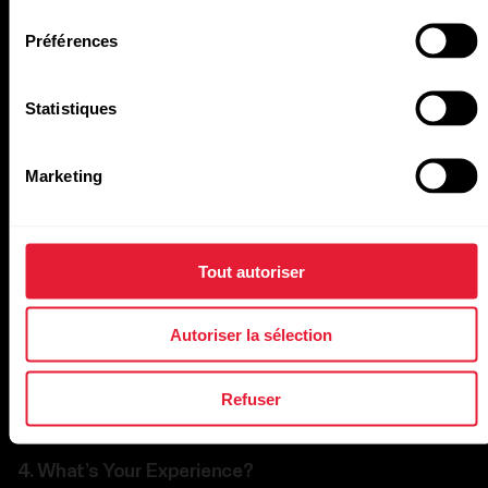
consentement
Préférences
Followers
Statistiques
Marketing
Other
Other channels
Tout autoriser
Autoriser la sélection
Website URL
Refuser
4.
What’s Your Experience?