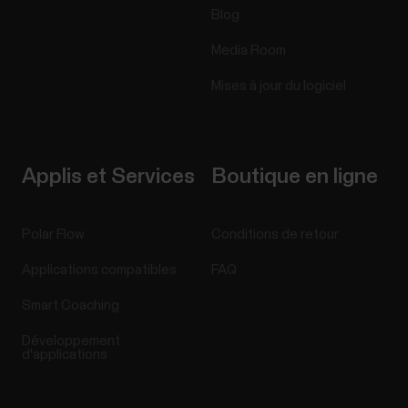
Blog
Media Room
Mises à jour du logiciel
Applis et Services
Boutique en ligne
Polar Flow
Conditions de retour
Applications compatibles
FAQ
Smart Coaching
Développement
d'applications