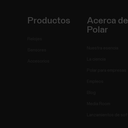
Productos
Acerca de
Polar
Relojes
Nuestra esencia
Sensores
La ciencia
Accesorios
Polar para empresas
Empleos
Blog
Media Room
Lanzamientos de sof