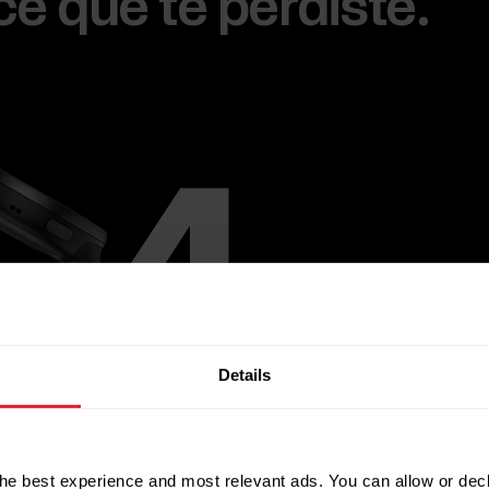
e que te perdiste.
Details
he best experience and most relevant ads. You can allow or decl