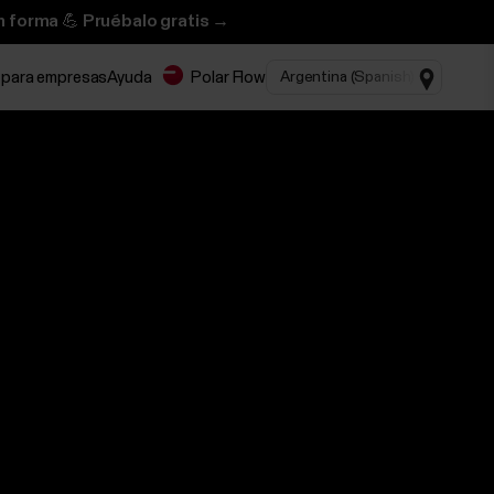
n forma 💪 Pruébalo gratis →
 para empresas
Ayuda
Polar Flow