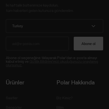
İki haftalık bültenimize kaydolun,
tüm haberleri gelen kutunuza gönderelim.
Abone ol seçeneğine tıklayarak Polar'dan e-posta almayı
kabul etmiş ve
Gizlilik Bildirimi'mizi okuduğunuzu onaylamış
olursunuz.
Ürünler
Polar Hakkında
Saatler
Biz Kimiz?
Sensörler
Bilim