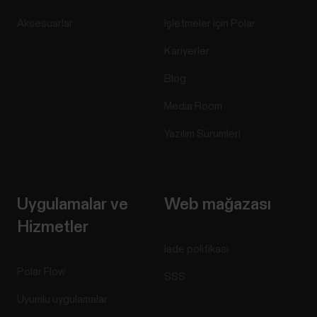
Aksesuarlar
İşletmeler için Polar
Kariyerler
Blog
Media Room
Yazılım Sürümleri
Uygulamalar ve
Web mağazası
Hizmetler
İade politikası
Polar Flow
SSS
Uyumlu uygulamalar