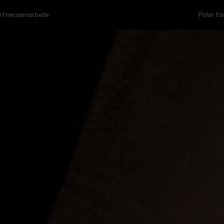
rtnersamarbete
Polar f