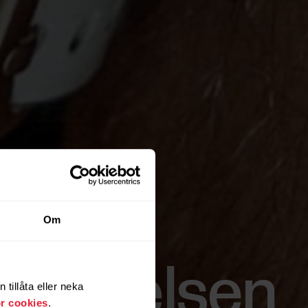
Om
pplevelsen
tillåta eller neka
ör cookies
.