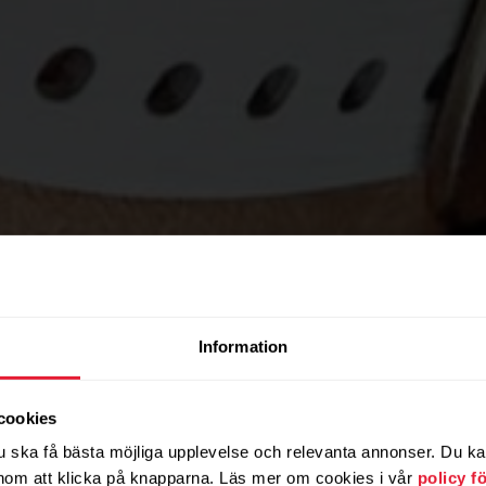
Information
GYM OCH FITNESSKLUBBAR
cookies
pträningsu
u ska få bästa möjliga upplevelse och relevanta annonser. Du kan 
om att klicka på knapparna. Läs mer om cookies i vår
policy f